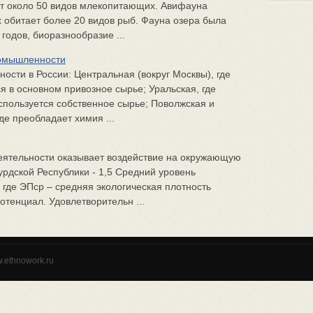
ет около 50 видов млекопитающих. Авифауна
 обитает более 20 видов рыб. Фауна озера была
 годов, биоразнообразие ...
ромышленности
сти в России: Центральная (вокруг Москвы), где
я в основном привозное сырье; Уральская, где
спользуется собственное сырье; Поволжская и
де преобладает химия ...
деятельности оказывает воздействие на окружающую
рдской Республики - 1,5 Средний уровень
 где ЭПср – средняя экологическая плотность
отенциал. Удовлетворительн ...
w.ethnowork.ru