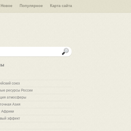
Новое
Популярное
Карта сайта
лы
ийский союз
ые ресурсы России
ция атмосферы
точная Азия
 Африки
вый эффект