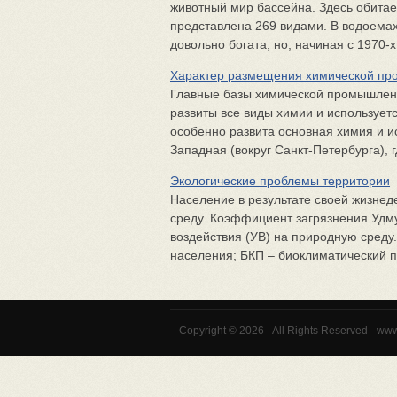
животный мир бассейна. Здесь обита
представлена 269 видами. В водоемах
довольно богата, но, начиная с 1970-х
Характер размещения химической п
Главные базы химической промышленно
развиты все виды химии и используетс
особенно развита основная химия и и
Западная (вокруг Санкт-Петербурга), г
Экологические проблемы территории
Население в результате своей жизне
среду. Коэффициент загрязнения Удму
воздействия (УВ) на природную среду.
населения; БКП – биоклиматический п
Copyright © 2026 - All Rights Reserved - ww