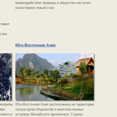
взаимодействии природы и общества наступил
качественно новый этап.
ставил
ства.
Юго-Восточная Азия
 капризы
Юго-Восточная Азия расположена на территории
ими
полуострова Индокитай и многочисленных
вляются
островах Малайского архипелага. Страны