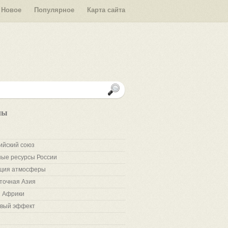
Новое
Популярное
Карта сайта
лы
ийский союз
ые ресурсы России
ция атмосферы
точная Азия
 Африки
вый эффект