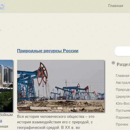
Главная
е
Природные ресурсы России
Разде
Главная
Австрал
Природн
Циркуля
Юго-Вос
Пустыни
бойным
Вся история человеческого общества – это
Парнико
ка
история взаимодействия его с природой, с
Прочее
анная
географической средой. В XX в. во