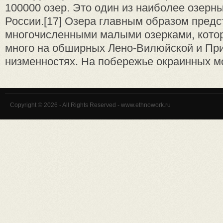
100000 озер. Это один из наиболее озерн
России.[17] Озера главным образом пред
многочисленными малыми озерками, кото
много на обширных Лено-Вилюйской и Пр
низменностях. На побережье окраинных мо
Copyright © 2026 - All Rights Reserved - www.ethnowork.ru