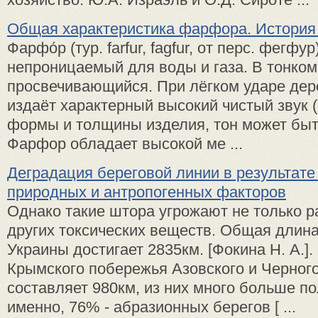
Общая характеристика фарфора. История
Фарфо́р (тур. farfur, fagfur, от перс. фегф
непроницаемый для воды и газа. В тонком
просвечивающийся. При лёгком ударе дер
издаёт характерный высокий чистый звук (
формы и толщины изделия, тон может быт
Фарфор обладает высокой ме ...
Деградация береговой линии в результате
природных и антропогенных факторов
Однако такие штора угрожают не только р
других токсических веществ. Общая длин
Украины достигает 2835км. [Фокина Н. А.]
Крымского побережья Азовского и Черног
составляет 980км, из них много больше п
именно, 76% - абразионных берегов [ ...