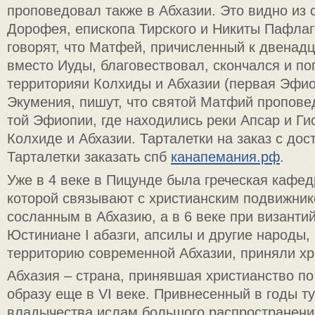
проповедовал также в Абхазии. Это видно из 
Дорофея, епископа Тирского и Никиты Пафла
говорят, что Матфей, причисленный к двенад
вместо Иуды, благовествовал, скончался и по
территорияи Колхиды и Абхазии (первая Эфи
Экумения, пишут, что святой Матфий пропове
той Эфиопии, где находились реки Апсар и Ги
Колхиде и Абхазии.
Тарталетки на заказ с дос
Тарталетки заказать спб
канапемания.рф
.
Уже в 4 веке в Пицунде была греческая кафед
которой связывают с христианским подвижни
сосланным в Абхазию, а в 6 веке при визант
Юстиниане I абазги, апсилы и другие народы
территорию современной Абхазии, приняли хр
Абхазия – страна, принявшая христианство по
образу еще в VI веке. Привнесенный в годы т
владычества ислам большого распространени