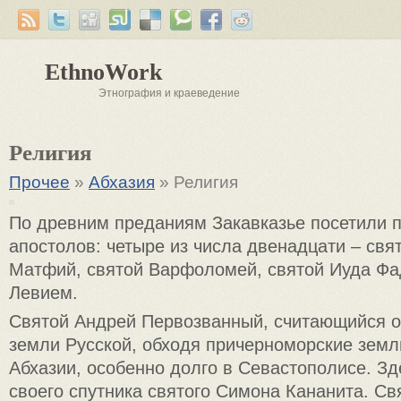
EthnoWork
Этнография и краеведение
Религия
Прочее
»
Абхазия
» Религия
По древним преданиям Закавказье посетили п
апостолов: четыре из числа двенадцати – свя
Матфий, святой Варфоломей, святой Иуда Ф
Левием.
Святой Андрей Первозванный, считающийся 
земли Русской, обходя причерноморские земл
Абхазии, особенно долго в Севастополисе. Зд
своего спутника святого Симона Кананита. С