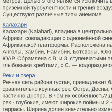
метров. Целью этого является исключить 
приземной турбулентности и трения возду
Существуют различные типы анемоме ...
Калахари
Калахари (Kalahari), впадина в центральн
Африки, совпадающая с одноимённой син
Африканской платформы. Расположена на
Анголы, Замбии, Намибии, Ботсваны, Южн
ЮАР. Обрамлена с В. и З. ступенчатыми пл
глыбовыми хребтами, с С. — водоразделом
Реки и озера
Речная сеть района густая, принадлежит 
сравнительно крупных рек: Остра, Десны, 
частично Днепра. В чем их особенность? 
рек - глубокие, имеют широкие поймы и 2 
террасы. Ширина долин значительно изме