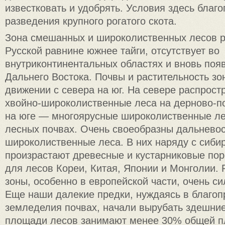
известковать и удобрять. Условия здесь благ
разведения крупного рогатого скота.
Зона смешанных и широколиственных лесов 
Русской равнине южнее тайги, отсутствует во
внутриконтинентальных областях и вновь поя
Дальнего Востока. Почвы и растительность з
движении с севера на юг. На севере распрос
хвойно-широколиственные леса на дерново-п
на юге — многоярусные широколиственные ле
лесных почвах. Очень своеобразны дальнево
широколиственные леса. В них наряду с сиби
произрастают древесные и кустарниковые по
для лесов Кореи, Китая, Японии и Монголии. 
зоны, особенно в европейской части, очень с
Еще наши далекие предки, нуждаясь в благоп
земледелия почвах, начали вырубать здешни
площади лесов занимают менее 30% общей п