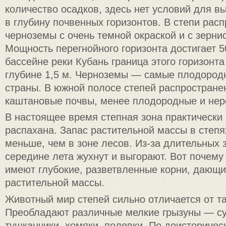
количество осадков, здесь нет условий для 
в глубину почвенных горизонтов. В степи рас
черноземы с очень темной окраской и с зернис
Мощность перегнойного горизонта достигает 
бассейне реки Кубань граница этого горизонта
глубине 1,5 м. Черноземы — самые плодород
страны. В южной полосе степей распростране
каштановые почвы, менее плодородные и нер
В настоящее время степная зона практически
распахана. Запас растительной массы в степя
меньше, чем в зоне лесов. Из-за длительных 
середине лета жухнут и выгорают. Вот почему
имеют глубокие, разветвленные корни, дающ
растительной массы.
Животный мир степей сильно отличается от т
Преобладают различные мелкие грызуны — сус
тушканчики, хомяки, полевки. По доисторичес