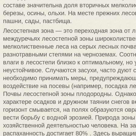
составе значительна доля вторичных мелкол
березы, осины, ольхи. На месте прежних лесо
пашни, сады, пастбища.
Лесостепная зона — это переходная зона от л
междуречьях лесостепной зоны широколистве
мелколиственные леса на серых лесных почва
разнотравными степями на черноземах. Соот
влаги в лесостепи близко к оптимальному, но
неустойчивое. Случаются засухи, часто дуют 
необходимо принимать меры, предупреждающи
воздействие на посевы (например, посадка ле
Почвы лесостепной зоны плодородны. Однако
характере осадков и дружном таянии снегов 
горизонт смывается, на полях образуются овр
вести борьбу с водной эрозией. Природа зон
хозяйственной деятельностью человека. На з
распаханность достигает 80% . Здесь выращи