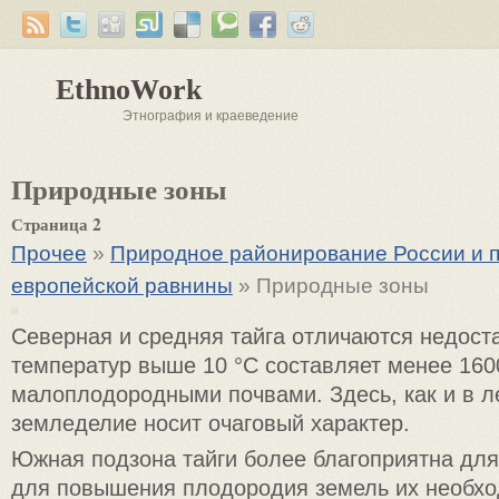
EthnoWork
Этнография и краеведение
Природные зоны
Страница 2
Прочее
»
Природное районирование России и п
европейской равнины
» Природные зоны
Северная и средняя тайга отличаются недост
температур выше 10 °С составляет менее 1600
малоплодородными почвами. Здесь, как и в л
земледелие носит очаговый характер.
Южная подзона тайги более благоприятна для
для повышения плодородия земель их необхо