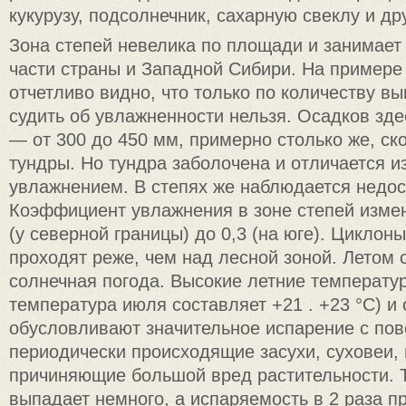
кукурузу, подсолнечник, сахарную свеклу и др
Зона степей невелика по площади и занимает
части страны и Западной Сибири. На примере
отчетливо видно, что только по количеству 
судить об увлажненности нельзя. Осадков зд
— от 300 до 450 мм, примерно столько же, ско
тундры. Но тундра заболочена и отличается 
увлажнением. В степях же наблюдается недос
Коэффициент увлажнения в зоне степей измен
(у северной границы) до 0,3 (на юге). Циклон
проходят реже, чем над лесной зоной. Летом с
солнечная погода. Высокие летние температу
температура июля составляет +21 . +23 °С) и
обусловливают значительное испарение с пов
периодически происходящие засухи, суховеи,
причиняющие большой вред растительности. Т
выпадает немного, а испаряемость в 2 раза 