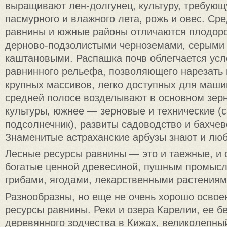
выращивают лен-долгунец, культуру, требую
пасмурного и влажного лета, рожь и овес. Ср
равнины и южные районы отличаются плодор
дерново-подзолистыми черноземами, серыми
каштановыми. Распашка почв облегчается усл
равнинного рельефа, позволяющего нарезать 
крупных массивов, легко доступных для маши
средней полосе возделывают в основном зер
культуры, южнее — зерновые и технические (с
подсолнечник), развиты садоводство и бахчев
Знаменитые астраханские арбузы знают и люб
Лесные ресурсы равнины — это и таежные, и
богатые ценной древесиной, пушным промыс
грибами, ягодами, лекарственными растениям
Разнообразны, но еще не очень хорошо осво
ресурсы равнины. Реки и озера Карелии, ее б
деревянного зодчества в Кижах, великолепны