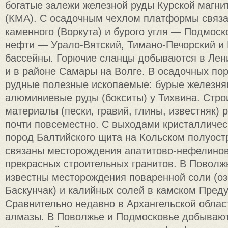
богатые залежи железной руды Курской магни
(КМА). С осадочным чехлом платформы связ
каменного (Воркута) и бурого угля — Подмоск
нефти — Урало-Вятский, Тимано-Печорский и
бассейны. Горючие сланцы добываются в Лен
и в районе Самары на Волге. В осадочных по
рудные полезные ископаемые: бурые железняк
алюминиевые руды (бокситы) у Тихвина. Стр
материалы (пески, гравий, глины, известняк)
почти повсеместно. С выходами кристалличес
пород Балтийского щита на Кольском полуост
связаны месторождения апатитово-нефелинов
прекрасных строительных гранитов. В Поволж
известны месторождения поваренной соли (оз
Баскунчак) и калийных солей в камском Пред
Сравнительно недавно в Архангельской обла
алмазы. В Поволжье и Подмосковье добывают