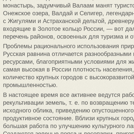
монастырь, задумчивый Валаам манят туристо
Онежское озера, Валдай и Селигер, легендар
с Жигулями и Астраханской дельтой, древнеру
входящие в Золотое кольцо России, — вот да
перечень районов, освоенных для туризма и о
Проблемы рационального использования прир
Русская равнина отличается разнообразными
ресурсами, благоприятными условиями для жи
самая высокая в России плотность населения
количество крупных городов с высокоразвито
промышленностью.
В настоящее время все активнее ведутся раб
рекультивации земель, т. е. по возвращению 
исходного облика, приведению опустошенног
продуктивное состояние. Вблизи крупных гор
большая работа по улучшению культурного л
Создаются зеленые пояса и лесопарки, приг