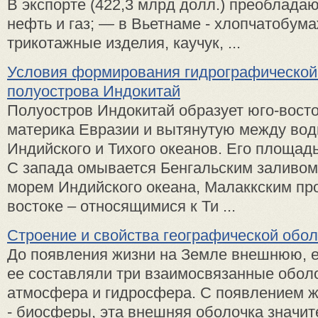
В экспорте (422,3 млрд долл.) преобладаю
нефть и газ; — в Вьетнаме - хлопчатобум
трикотажные изделия, каучук, ...
Условия формирования гидрографической
полуострова Индокитай
Полуостров Индокитай образует юго-вост
материка Евразии и вытянутую между во
Индийского и Тихого океанов. Его площадь
С запада омывается Бенгальским заливо
морем Индийского океана, Малаккским про
востоке – относящимися к Ти ...
Строение и свойства географической обо
До появления жизни на Земле внешнюю, 
ее составляли три взаимосвязанные обол
атмосфера и гидросфера. С появлением 
- биосферы, эта внешняя оболочка значит