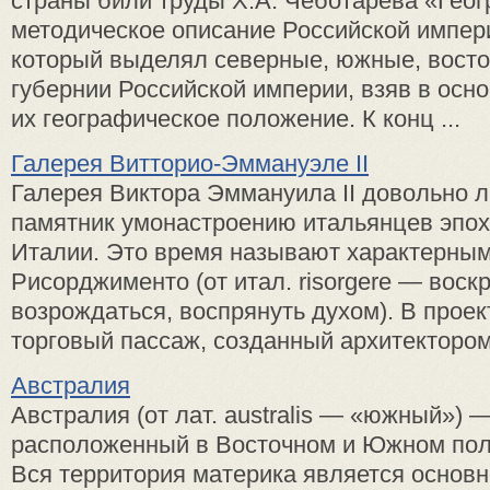
страны били труды Х.А. Чеботарева «Гео
методическое описание Российской империи
который выделял северные, южные, вост
губернии Российской империи, взяв в осно
их географическое положение. К конц ...
Галерея Витторио-Эммануэле II
Галерея Виктора Эммануила II до­вольно
памятник умонастроению итальянцев эпо
Италии. Это время называют характерны
Рисорджименто (от итал. risorgere — воскр
возрождаться, воспря­нуть духом). В прое
торговый пассаж, созданный архи­тектором
Австралия
Австралия (от лат. australis — «южный») —
расположенный в Восточном и Южном по
Вся территория материка является основн