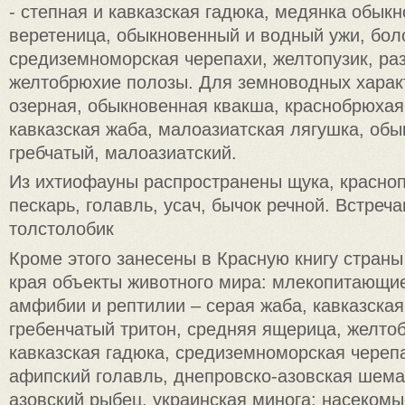
- степная и кавказская гадюка, медянка обык
веретеница, обыкновенный и водный ужи, бол
средиземноморская черепахи, желтопузик, р
желтобрюхие полозы. Для земноводных характ
озерная, обыкновенная квакша, краснобрюхая
кавказская жаба, малоазиатская лягушка, об
гребчатый, малоазиатский.
Из ихтиофауны распространены щука, красноп
пескарь, голавль, усач, бычок речной. Встреч
толстолобик
Кроме этого занесены в Красную книгу страны
края объекты животного мира: млекопитающие
амфибии и рептилии – серая жаба, кавказская
гребенчатый тритон, средняя ящерица, желто
кавказская гадюка, средиземноморская череп
афипский голавль, днепровско-азовская шема
азовский рыбец, украинская минога; насеком