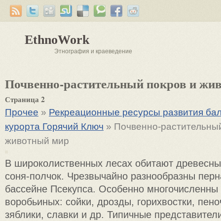
EthnoWork
Этнография и краеведение
Почвенно-растительный покров и жи
Страница 2
Прочее
»
Рекреационные ресурсы развития бал
курорта Горячий Ключ
» Почвенно-растительный
животный мир
В широколиственных лесах обитают древесные
соня-полчок. Чрезвычайно разнообразны перн
бассейне Псекупса. Особенно многочисленны
воробьиных: сойки, дрозды, горихвостки, пено
зяблики, славки и др. Типичные представите