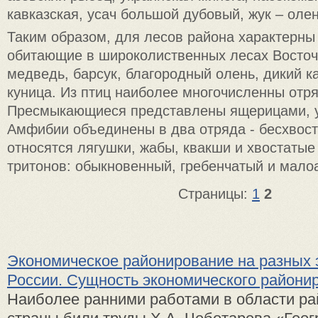
кавказская, усач большой дубовый, жук – олен
Таким образом, для лесов района характерны
обитающие в широколиственных лесах Восточ
медведь, барсук, благородный олень, дикий к
куница. Из птиц наиболее многочисленны отр
Пресмыкающиеся представлены ящерицами, у
Амфибии объединены в два отряда - бесхвост
относятся лягушки, жабы, квакши и хвостатые 
тритонов: обыкновенный, гребенчатый и мало
Страницы:
1
2
Экономическое районирование на разных 
России. Сущность экономического райони
Наиболее ранними работами в области р