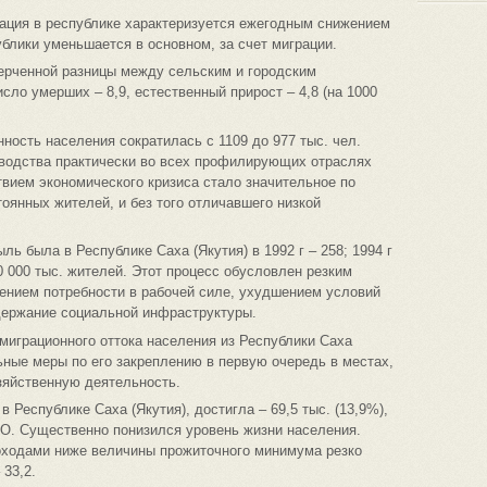
ация в республике характеризуется ежегодным снижением
блики уменьшается в основном, за счет миграции.
черченной разницы между сельским и городским
сло умерших – 8,9, естественный прирост – 4,8 (на 1000
енность населения сократилась с 1109 до 977 тыс. чел.
зводства практически во всех профилирующих отраслях
вием экономического кризиса стало значительное по
янных жителей, и без того отличавшего низкой
ь была в Республике Саха (Якутия) в 1992 г – 258; 1994 г
 10 000 тыс. жителей. Этот процесс обусловлен резким
ением потребности в рабочей силе, ухудшением условий
держание социальной инфраструктуры.
миграционного оттока населения из Республики Саха
льные меры по его закреплению в первую очередь в местах,
зяйственную деятельность.
 Республике Саха (Якутия), достигла – 69,5 тыс. (13,9%),
ФО. Существенно понизился уровень жизни населения.
оходами ниже величины прожиточного минимума резко
 33,2.