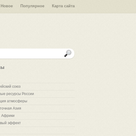
Новое
Популярное
Карта сайта
лы
ийский союз
ые ресурсы России
ция атмосферы
точная Азия
 Африки
вый эффект