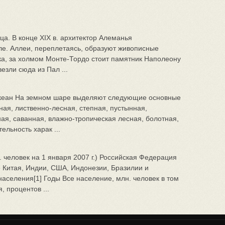
. В конце XIX в. архитек­тор Алеманья
ле. Аллеи, пере­плетаясь, образуют живописные
рка, за холмом Монте-Тордо стоит памятник Наполеону
евезли сюда из Пал ...
океан На земном шаре выделяют следующие основные
ная, лиственно-лесная, степная, пустынная,
ная, саванная, влажно-тропическая лесная, болотная,
ельность харак ...
 человек на 1 января 2007 г.) Российская Федерация
 Китая, Индии, США, Индонезии, Бразилии и
населения[1] Годы Все население, млн. человек в том
 процентов ...