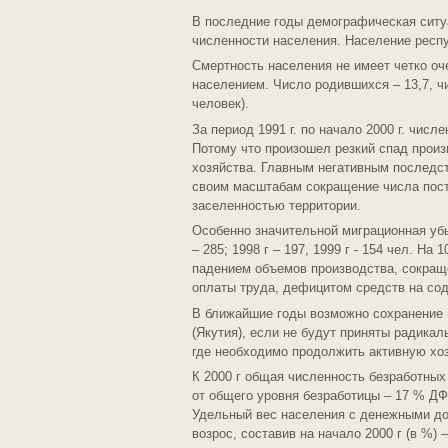
В последние годы демографическая ситу
численности населения. Население респу
Смертность населения не имеет четко о
населением. Число родившихся – 13,7, чи
человек).
За период 1991 г. по начало 2000 г. числ
Потому что произошел резкий спад прои
хозяйства. Главным негативным последст
своим масштабам сокращение числа посто
заселенностью территории.
Особенно значительной миграционная убыл
– 285; 1998 г – 197, 1999 г - 154 чел. На
падением объемов производства, сокращ
оплаты труда, дефицитом средств на со
В ближайшие годы возможно сохранение 
(Якутия), если не будут приняты радика
где необходимо продолжить активную хо
К 2000 г общая численность безработных в
от общего уровня безработицы – 17 % Д
Удельный вес населения с денежными д
возрос, составив на начало 2000 г (в %) –