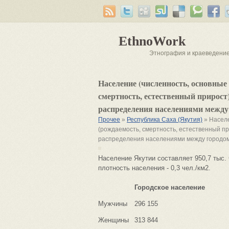
EthnoWork
Этнография и краеведени
Население (численность, основные
смертность, естественный прирост)
распределения населениями между 
Прочее
»
Республика Саха (Якутия)
» Населе
(рождаемость, смертность, естественный пр
распределения населениями между городом
Население Якутии составляет 950,7 тыс. 
плотность населения - 0,3 чел./км2.
Городское население
Мужчины
296 155
Женщины
313 844