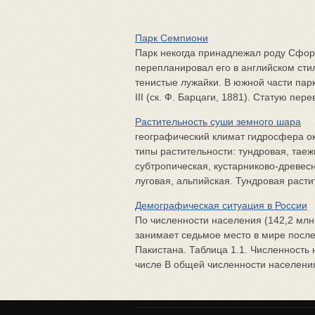
Парк Семпиони
Парк некогда принадлежал роду Сфорца
перепланировал его в английском сти
тенистые лужайки. В южной час­ти па
III (ск. Ф. Барцаги, 1881). Статую пе­р
Растительность суши земного шара
географический климат гидросфера 
типы растительности: тундровая, таеж
субтропическая, кустарниково-древес
луговая, альпийская. Тундровая растит
Демографическая ситуация в России
По численности населения (142,2 млн.
занимает седьмое место в мире после
Пакистана. Таблица 1.1. Численность 
числе В общей численности населения,