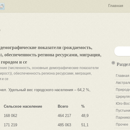
Главная
е
 демографические показатели (рождаемость,
), обеспеченность региона ресурсами, миграция,
городом и се
Разде
ние (численность, основные демографические показатели
ирост)), обеспеченность региона ресурсами, миграция,
Главная
 и се
Австрал
чел. Удельный вес городского населения – 64,2 %,
Природн
Циркуля
Юго-Вос
Сельское население
Всего
%
Пустыни
168 062
464 217
48,9
Парнико
Прочее
171 219
485 063
51,1