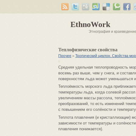
EthnoWork
Этнография и краеведени
Теплофизические свойства
Прочее
»
Тропический циклон. Свойства мор
Средняя удельная теплопроводность морс
восемь раз выше, чем у снега, и составля
поверхностям льда может уменьшаться из
Теплоёмкость морского льда приближает
температуры льда, когда солевой рассол
увеличением массы рассола, теплоёмкос
преобразований, то есть изменений тем
с повышением его солёности и температу
Теплота плавления (и кристаллизации) мо
зависимости от температуры и солёности
плавления понижается).