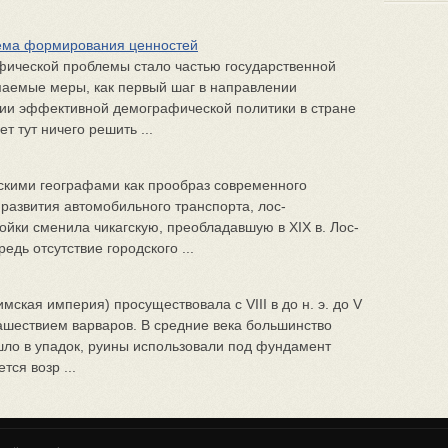
ема формирования ценностей
ической проблемы стало частью государственной
маемые меры, как первый шаг в направлении
ции эффективной демографической политики в стране
ет тут ничего решить ...
скими географами как прообраз современного
развития автомобильного транспорта, лос-
ойки сменила чикагскую, преобладавшую в XIX в. Лос-
едь отсутствие городского ...
ская империя) просуществовала с VIII в до н. э. до V
 нашествием варваров. В средние века большинство
ло в упадок, руины использовали под фундамент
тся возр ...