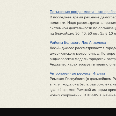
Повышение рождаемости – это пробл
В последнее время решение демограф
политики. Надо рассматривать прини
системной деятельности по организа
на ближайшие 30, 40, 50 лет. За 5-10 л
Районы Большого Лос-Анжелеса
Лос-Анджелес рассматривается город
американского метрополиса. По мере 
анджелесская модель городской застр
Анджелес характеризует в первую очер
Антропогенные ресурсы Италии
Римская Республика (в дальнейшем Рим
в. н. э., когда она была разгромлена
зданий времен Римской империи приш
новых сооружений. В XIV-XV в. начинае