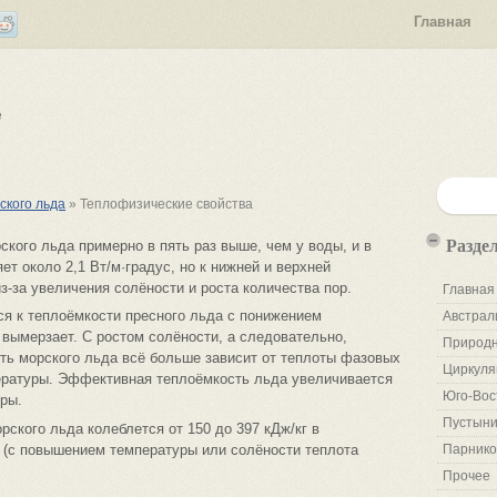
Главная
е
ского льда
» Теплофизические свойства
Разде
кого льда примерно в пять раз выше, чем у воды, и в
ет около 2,1 Вт/м·градус, но к нижней и верхней
-за увеличения солёности и роста количества пор.
Главная
ся к теплоёмкости пресного льда с понижением
Австрал
 вымерзает. С ростом солёности, а следовательно,
Природн
ть морского льда всё больше зависит от теплоты фазовых
Циркуля
пературы. Эффективная теплоёмкость льда увеличивается
Юго-Вос
ры.
Пустыни
рского льда колеблется от 150 до 397 кДж/кг в
 (с повышением температуры или солёности теплота
Парнико
Прочее