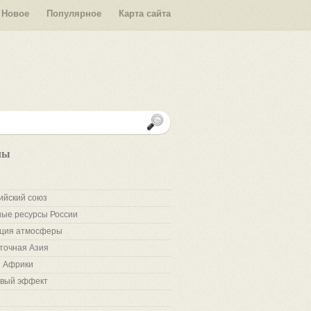
Новое
Популярное
Карта сайта
лы
ийский союз
ые ресурсы России
ция атмосферы
точная Азия
 Африки
вый эффект