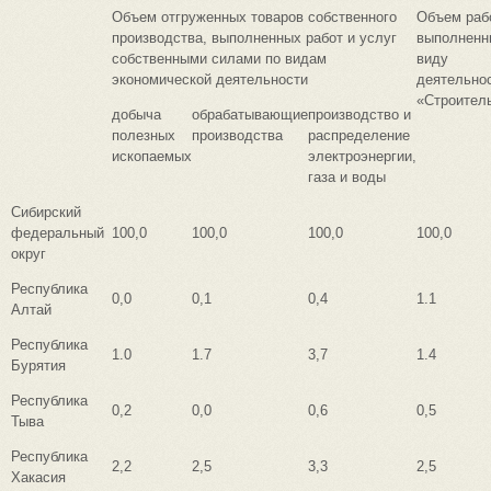
Объем отгруженных товаров собственного
Объем раб
производства, выполненных работ и услуг
выполненн
собственными силами по видам
виду
экономической деятельности
деятельно
«Строител
добыча
обрабатывающие
производство и
полезных
производства
распределение
ископаемых
электроэнергии,
газа и воды
Сибирский
федеральный
100,0
100,0
100,0
100,0
округ
Республика
0,0
0,1
0,4
1.1
Алтай
Республика
1.0
1.7
3,7
1.4
Бурятия
Республика
0,2
0,0
0,6
0,5
Тыва
Республика
2,2
2,5
3,3
2,5
Хакасия