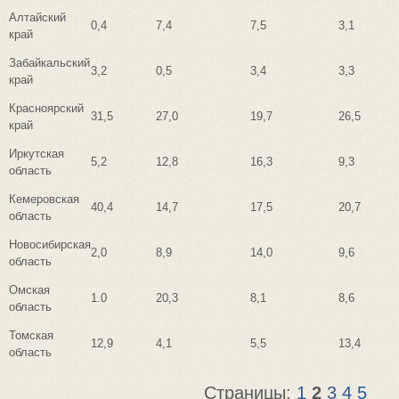
Алтайский
0,4
7,4
7,5
3,1
край
Забайкальский
3,2
0,5
3,4
3,3
край
Красноярский
31,5
27,0
19,7
26,5
край
Иркутская
5,2
12,8
16,3
9,3
область
Кемеровская
40,4
14,7
17,5
20,7
область
Новосибирская
2,0
8,9
14,0
9,6
область
Омская
1.0
20,3
8,1
8,6
область
Томская
12,9
4,1
5,5
13,4
область
Страницы:
1
2
3
4
5