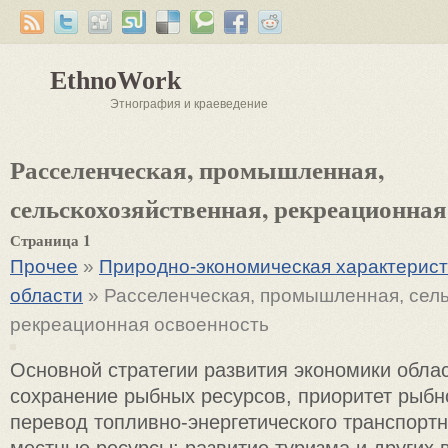
EthnoWork
Этнография и краеведение
Расселенческая, промышленная,
сельскохозяйственная, рекреационная
Страница 1
Прочее
»
Природно-экономическая характерист
области
» Расселенческая, промышленная, сель
рекреационная освоенность
Основной стратегии развития экономики обла
сохранение рыбных ресурсов, приоритет рыбно
перевод топливно-энергетического транспортн
местные ресурсы; развитие туризма и других 