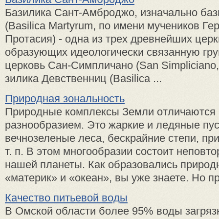
Базилика Сант-Амброджо, изна­чально ба
(Basilica Martyrum, по имени му­чеников Ге
Протасия) - одна из трех древнейших цер
образующих идеологиче­ски связанную груп
церковь Сан-Симпличано (San Simpliciano,
зилика Девственниц (Basilica ...
Природная зональность
Природные комплексы Земли отличаются
разнообразием. Это жаркие и ледяные пу
вечнозеленые леса, бескрайние степи, пр
т. п. В этом многообразии состоит неповт
нашей планеты. Как образовались приро
«материк» и «океан», вы уже знаете. Но пр
Качество питьевой воды
В Омской области более 95% воды загря