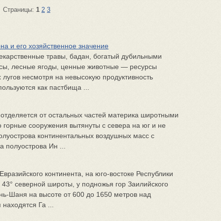
Страницы:
1
2
3
на и его хозяйственное значение
екарственные травы, бадан, богатый дубильными
сы, лесные ягоды, ценные животные — ресурсы
х лугов несмотря на невысокую продуктивность
пользуются как пастбища ...
 отделяется от остальных частей материка широтными
 горные сооружения вытянуты с севера на юг и не
олуострова континентальных воздушных масс с
а полуострова Ин ...
Евразийского континента, на юго-востоке Республики
и 43° северной широты, у подножья гор Заилийского
нь-Шаня на высоте от 600 до 1650 метров над
находятся Га ...