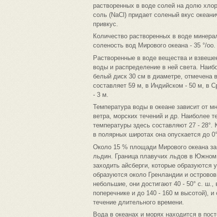
растворенных в воде солей на долю хлор
соль (NаСl) придает соленый вкус океан
привкус.
Количество растворенных в воде минера
соленость вод Мирового океана - 35 °/оо.
Растворенные в воде вещества и взвешен
воды и распределение в ней света. Наибо
белый диск 30 см в диаметре, отмечена в
составляет 59 м, в Индийском - 50 м, в 
- 3 м.
Температура воды в океане зависит от м
ветра, морских течений и др. Наиболее 
температуры здесь составляют 27 - 28°. 
в полярных широтах она опускается до 0°
Около 15 % площади Мирового океана за
льдин. Граница плавучих льдов в Южном 
заходить айсберги, которые образуются 
образуются около Гренландии и островов
небольшие, они достигают 40 - 50° с. ш.,
поперечнике и до 140 - 160 м высотой), и
течение длительного времени.
Вода в океанах и морях находится в по