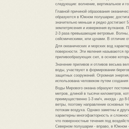
следующие: волнение, вертикальное и го
Главной причиной образования океаничес
образуются в Южном полушарии; достигаю
значительно меньше и редко достигают 5
землетрясения и извержения вулканов. П
2-3 раза превышающие ветровые. Волны,
сейсмическими, или цунами. В отличие о
Для океанических и морских вод характе
поверхности. Эти явления называются пр
приливообразующих сил, в основе котор
Значение приливов и отливов весьма вел
воды, участвуют в формировании берегов
защитных сооружений. Огромная энергия
использована человеком путем создания 
Воды Мирового океана образуют постоянн
метров, длиной в тысячи километров, ко
преимущественно 1-3 км/ч, иногда - до 8
ветры, поэтому направление основных т
потокам воздуха. Однако заметны и друг
характерны многофакторность и сложност
что поверхностные течения под воздейст
Северном полушарии - вправо, в Южном - 