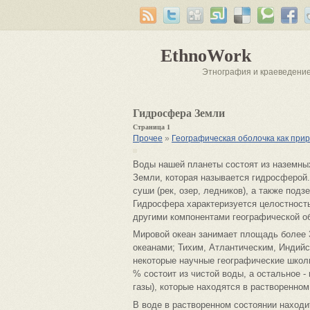
EthnoWork
Этнография и краеведени
Гидросфера Земли
Страница 1
Прочее
»
Географическая оболочка как при
Воды нашей планеты состоят из наземны
Земли, которая называется гидросферой.
суши (рек, озер, ледников), а также под
Гидросфера характеризуется целостность
другими компонентами географической о
Мировой океан занимает площадь более 
океанами; Тихим, Атлантическим, Индий
некоторые научные географические школ
% состоит из чистой воды, а остальное -
газы), которые находятся в растворенном
В воде в растворенном состоянии находи