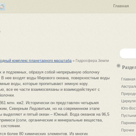
Главная
е
родный комплекс планетарного масштаба
» Гидросфера Земли
Разде
х и подземных, образуя собой непрерывную оболочку
 В нее входят воды Мирового океана, поверхностные воды
Главная
земные воды, которые пропитывают земную кору.
Австрал
ю, все ее части взаимосвязаны и взаимодействуют с
Природн
болочки.
Циркуля
361 млн. км2. Исторически он представлен четырьмя
ским, Северным Ледовитым, но на современном этапе
Юго-Вос
ы выделяют и пятый океан – Южный. Вода океанов на 96,5
Пустыни
 примеси (соли, органические и минеральные вещества,
Парнико
 состоянии.
Прочее
тся более 80 химических элементов. Из многих