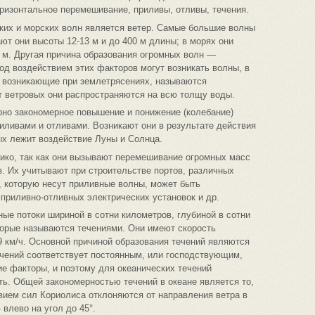
ризонтальное перемешивание, приливы, отливы, течения.
ких и морских волн является ветер. Самые большие волны
т они высоты 12-13 м и до 400 м длины; в морях они
 м. Другая причина образования огромных волн —
од воздействием этих факторов могут возникать волны, в
 возникающие при землетрясениях, называются
т ветровых они распространяются на всю толщу воды.
рно закономерное повышение и понижение (колебание)
иливами и отливами. Возникают они в результате действия
ых лежит воздействие Луны и Солнца.
ико, так как они вызывают перемешивание огромных масс
. Их учитывают при строительстве портов, различных
, которую несут приливные волны, может быть
приливно-отливных электрических установок и др.
ые потоки шириной в сотни километров, глубиной в сотни
торые называются течениями. Они имеют скорость
-9 км/ч. Основной причиной образования течений являются
ечений соответствует постоянным, или господствующим,
ие факторы, и поэтому для океанических течений
ь. Общей закономерностью течений в океане является то,
вием сил Кориолиса отклоняются от направления ветра в
влево на угол до 45°.