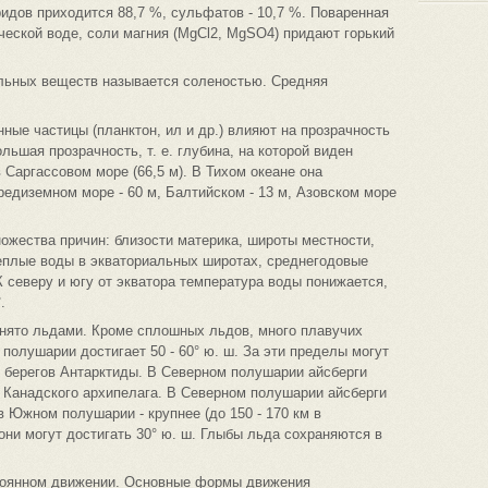
идов приходится 88,7 %, сульфатов - 10,7 %. Поваренная
ической воде, соли магния (МgСl2, МgSО4) придают горький
льных веществ называется соленостью. Средняя
ные частицы (планктон, ил и др.) влияют на прозрачность
льшая прозрачность, т. е. глубина, на которой виден
 Саргассовом море (66,5 м). В Тихом океане она
Средиземном море - 60 м, Балтийском - 13 м, Азовском море
ножества причин: близости материка, широты местности,
теплые воды в экваториальных широтах, среднегодовые
К северу и югу от экватора температура воды понижается,
.
нято льдами. Кроме сплошных льдов, много плавучих
полушарии достигает 50 - 60° ю. ш. За эти пределы могут
у берегов Антарктиды. В Северном полушарии айсберги
 Канадского архипелага. В Северном полушарии айсберги
 в Южном полушарии - крупнее (до 150 - 170 км в
 они могут достигать 30° ю. ш. Глыбы льда сохраняются в
стоянном движении. Основные формы движения