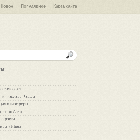
Новое
Популярное
Карта сайта
лы
ийский союз
ые ресурсы России
ция атмосферы
точная Азия
 Африки
вый эффект