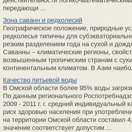
действительности логико-математически
передающи ...
Зона саванн и редколесий
Географическое положение, природные у
редколесья типичны для субэкваториально
резким разделением года на сухой и дожд
Саванны – климатические регионы, свойс
возвышенным тропическим странам с сух
континентальным климатом. В Азии наибо
Качество питьевой воды
В Омской области более 95% воды загря
По данным регионального Роспотребнадзо
2009 - 2011 г. г. средний индивидуальный
риск здоровью населения при употреблен
на территории Омской области составил 4,
значение соответствует допустим ...