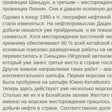
провинции Шаньдун, а третьим – месторожден
провинции Ляонин. Они и давали основную до
Однако к концу 1990-х гг. география нефтян
стала изменяться. На нефтепромыслах Дацин
добычи оказался уже пройденным, и ее показ
снижаться. Хотя месторождения восточной час
прежнему обеспечивают 80 % всей китайской
основные поисково-разведочные работы на не
переместились в Синьцзян-Уйгурский автоном
который уже занял третье место в стране пос
Другое важное направление таких работ – акв
континентального шельфа. Первая морская ск
была пробурена на шельфе Южно-Китайского м
теперь здесь действуют уже несколько морск
Столько же их и в Бохайском заливе Желтого м
именно на морские месторождения пришлось 2
добычи нефти в стране. Соответственно доля