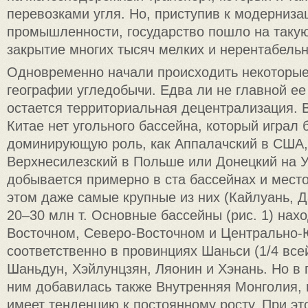
перевозками угля. Но, приступив к модерниза
промышленности, государство пошло на такую
закрытие многих тысяч мелких и нерентабельн
Одновременно начали происходить некоторые 
географии угледобычи. Едва ли не главной ее
остается территориальная децентрализация. 
Китае нет угольного бассейна, который играл 
доминирующую роль, как Аппалачский в США,
Верхнесилезский в Польше или Донецкий на У
добывается примерно в ста бассейнах и мест
этом даже самые крупные из них (Кайлуань, Д
20–30 млн т. Основные бассейны (рис. 1) нах
Восточном, Северо-Восточном и Центрально-
соответственно в провинциях Шаньси (1/4 все
Шаньдун, Хэйлунцзян, Ляонин и Хэнань. Но в
ним добавилась также Внутренняя Монголия, 
имеет тенденцию к постоянному росту. При эт