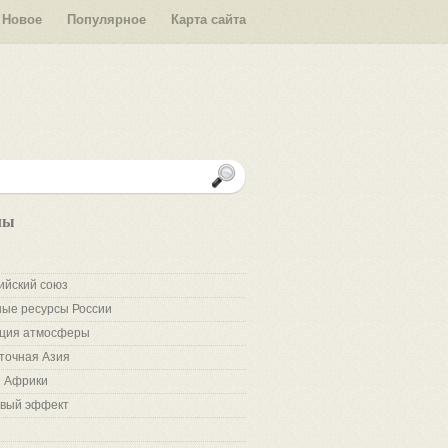
Новое
Популярное
Карта сайта
лы
ийский союз
ые ресурсы России
ция атмосферы
точная Азия
 Африки
вый эффект