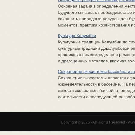
Основная задача в определении мест
будущего связана с необходимостью и
сохранить природные ресурсы для бу
моментов: практика хозяйствования по
Культура Колумбии
Культурные традиции Колумбии до си
культурные традиции доколумбовой э
практиковалось земледелие и ремесла
и драгоценных металлов, включая зол
Сохранение экосистемы бассейна и с
Сохранение экосистемы является ос
жизнедеятельности в бассейне. На пе
емкости экосистемы бассейна, опреде
деятельности с последующей разработ
Copyright © 2026 - All Rights Reserved - ww