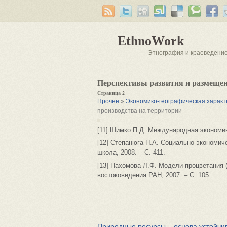
EthnoWork
Этнография и краеведени
Перспективы развития и размещен
Страница 2
Прочее
»
Экономико-географическая харак
производства на территории
[11] Шимко П.Д. Международная экономика.
[12] Степанюга Н.А. Социально-экономич
школа, 2008. – С. 411.
[13] Пахомова Л.Ф. Модели процветания (
востоковедения РАН, 2007. – С. 105.
Природные ресурсы – основа устойчив