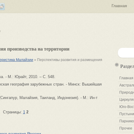
Главная
е
ия производства на территории
теристика Малайзии
» Перспективы развития и размещения
Разде
 - М.: Юрайт, 2010. – С. 548.
Главная
еская география зарубежных стран. - Минск: Вышейшая
Австрал
Природн
Сингапур, Малайзия, Таиланд, Индонезия). - М.: Ин-т
Циркуля
Юго-Вос
Страницы:
1
2
Пустыни
Парнико
Прочее
ого развития России