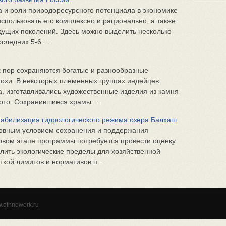
а и роли природоресурсного потенциала в экономике
спользовать его комплексно и рационально, а также
дущих поколений. Здесь можно выделить несколько
следних 5-6 ...
х пор сохраняются богатые и разнообразные
похи. В некоторых племенных группах индейцев
, изготавливались художественные изделия из камня
ото. Сохранившиеся храмы ...
табилизация гидрологического режима озера Балхаш
новным условием сохранения и поддержания
рвом этапе программы потребуется провести оценку
лить экологические пределы для хозяйственной
кой лимитов и нормативов п ...
w.ethnowork.ru