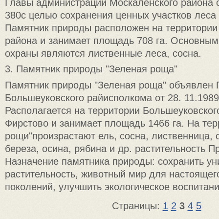
Главы администрации Москаленского района от
380с целью сохранения ценных участков леса
Памятник природы расположен на территории
района и занимает площадь 708 га. Основны
охраны являются лиственные леса, сосна.
3. Памятник природы "Зеленая роща"
Памятник природы "Зеленая роща" объявлен
Большеуковского райисполкома от 28. 11.1989 
Располагается на территории Большеуковского
Фирстово и занимает площадь 1466 га. На те
рощи"произрастают ель, сосна, лиственница, 
береза, осина, рябина и др. растительность 
Назначение памятника природы: сохранить у
растительность, животный мир для настоящег
поколений, улучшить экологическое воспитани
Страницы:
1
2
3
4
5