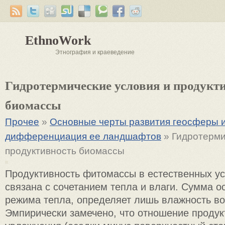
EthnoWork
Этнография и краеведение
Гидротермические условия и продукт
биомассы
Прочее
»
Основные черты развития геосферы 
дифференциация ее ландшафтов
» Гидротерми
продуктивность биомассы
Продуктивность фитомассы в естественных ус
связана с сочетанием тепла и влаги. Сумма о
режима тепла, определяет лишь влажность воз
Эмпирически замечено, что отношение продук