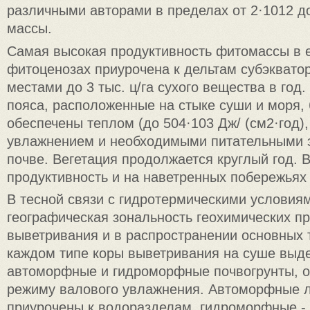
различными авторами в пределах от 2·1012 до
массы.
Самая высокая продуктивность фитомассы в 
фитоценозах приурочена к дельтам субэкватор
местами до 3 тыс. ц/га сухого вещества в год.
пояса, расположенные на стыке суши и моря, 
обеспечены теплом (до 504·103 Дж/ (см2·год)
увлажнением и необходимыми питательными 
почве. Вегетация продолжается круглый год. 
продуктивность и на наветренных побережьях 
В тесной связи с гидротермическими условия
географическая зональность геохимических пр
выветривания и в распространении основных 
каждом типе коры выветривания на суше выд
автоморфные и гидроморфные почвогрунты, 
режиму валового увлажнения. Автоморфные
приурочены к водоразделам, гидроморфные -