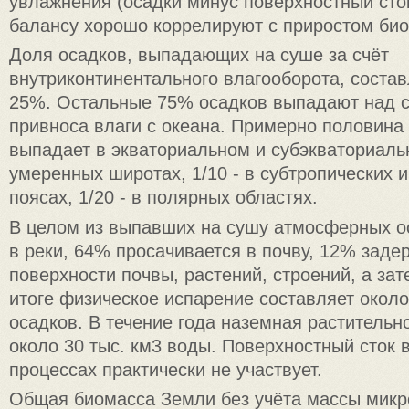
увлажнения (осадки минус поверхностный сто
балансу хорошо коррелируют с приростом би
Доля осадков, выпадающих на суше за счёт
внутриконтинентального влагооборота, соста
25%. Остальные 75% осадков выпадают над с
привноса влаги с океана. Примерно половина
выпадает в экваториальном и субэкваториальн
умеренных широтах, 1/10 - в субтропических и
поясах, 1/20 - в полярных областях.
В целом из выпавших на сушу атмосферных о
в реки, 64% просачивается в почву, 12% заде
поверхности почвы, растений, строений, а за
итоге физическое испарение составляет окол
осадков. В течение года наземная растительн
около 30 тыс. км3 воды. Поверхностный сток 
процессах практически не участвует.
Общая биомасса Земли без учёта массы микр