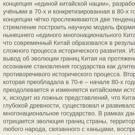
концепция «единой китайской нации», разраб
учёными в 70-х и конкретизированная в 80-х г
концепции чётко прослеживаются две тенденц
стремление построить научную модель форм
нынешнего «единого многонационального Кит
что современный Китай образовался в результ
сложного процесса исторического развития. Из
вывод об эволюции границ Китая на протяжени
осознание становления государства как длите
противоречивого исторического процесса. Вто
которая преобладала в 70-е – начале 80-х год
преодолевается и изменяется китайскими исто
х, исходит из ложных представлений, что Кита
глубокой древности, существовал и развивалс
многонациональное государство. В рамках да
отрицается эволюция границ страны, террито
любого народа, связанного с ханьцами, воспр