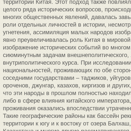
территории Китая. Этот подход также повлия
целого ряда исторических вопросов, происхо
многих общественных явлений, давалась зав
роли отдельных личностей в истории, несмот
угнетения, ассимиляция малых народов изобр
явно преувеличивалась роль Китая в мировой 
изображение исторических событий во многом
сиюминутным задачам внешнеполитического,
внутриполитического курса. При исследовани
национальностей, проживающих по обе сторон
соседними государствами – таджиков, уйгуров
ороченов, джунгар, казахов, киргизов и других
что эти народы в прошлом полностью находи
либо в сфере влияния китайского императора,
проживания оказались впоследствии утраченн
Такие географические районы как бассейн рек
территории к югу и к востоку от озера Балхаш
Казахстана и многие другие рассматриваются