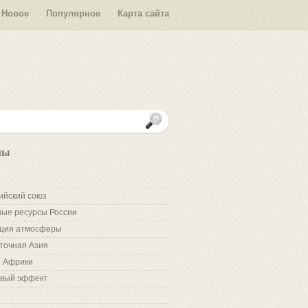
Новое
Популярное
Карта сайта
лы
ийский союз
ые ресурсы России
ция атмосферы
точная Азия
 Африки
вый эффект