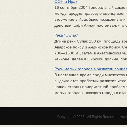
ООН и Ирак
16 сентября 2004 Генеральный секре
международно-правовую оценку военно
вторжение в Ирак было незаконным и
действий Кофи Аннан настаивал, что С
Река "Сулак"
Длина реки Сулак 150 км; площадь во
Аварское Койсу и Андийское Койсу. Сн
700—1500 м), затем в Ахетлинском у
каньоне, далее в широкой долине, при
Роль малых городов в развитии соци
В настоящее время среди множества 
выдвигаются проблемы развития челов
нашей страны приоритетной проблемо
малых городов - каждого города в отде
Copyright © 2026 - All Rights Reserved - ww