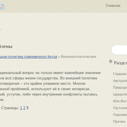
Главная
е
облемы
ьная политика современного Китая
» Внешнеполитические
Разде
ациональный вопрос не только имеет важнейшее значение
Главная
т на все сферы жизни государства. Во внешней политике
Австрал
тиворечия – это крайне уязвимое место. Многие
Природн
нной проблемой, используют её в своих интересах,
ий, уступок, либо через внутренние конфликты пытаясь
Циркуля
ие.
Юго-Вос
Страницы:
1
2
3
Пустыни
Парнико
Прочее