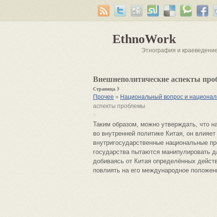
EthnoWork
Этнография и краеведени
Внешнеполитические аспекты пр
Страница 3
Прочее
»
Национальный вопрос и национал
аспекты проблемы
Таким образом, можно утверждать, что н
во внутренней политике Китая, он влияе
внутригосударственные национальные про
государства пытаются манипулировать да
добиваясь от Китая определённых действ
повлиять на его международное положен