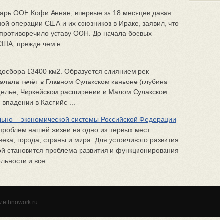
тарь ООН Кофи Аннан, впервые за 18 месяцев давая
й операции США и их союзников в Ираке, заявил, что
 противоречило уставу ООН. До начала боевых
ША, прежде чем н ...
досбора 13400 км2. Образуется слиянием рек
ачала течёт в Главном Сулакском каньоне (глубина
щелье, Чиркейском расширении и Малом Сулакском
 впадении в Каспийс ...
ально – экономической системы Российской Федерации
проблем нашей жизни на одно из первых мест
ека, города, страны и мира. Для устойчивого развития
й становится проблема развития и функционирования
льности и все ...
w.ethnowork.ru