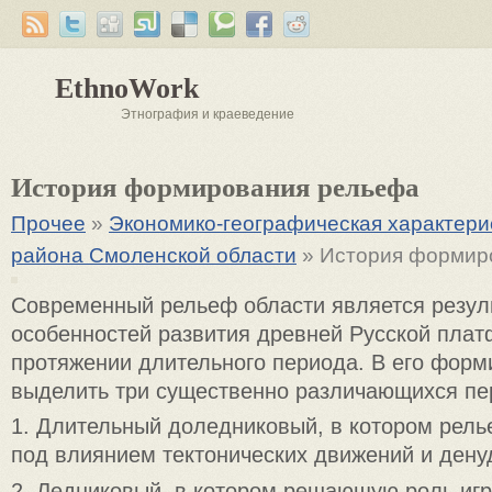
EthnoWork
Этнография и краеведение
История формирования рельефа
Прочее
»
Экономико-географическая характер
района Смоленской области
» История формир
Современный рельеф области является резул
особенностей развития древней Русской пла
протяжении длительного периода. В его фор
выделить три существенно различающихся пе
1. Длительный доледниковый, в котором рел
под влиянием тектонических движений и дену
2. Ледниковый, в котором решающую роль иг