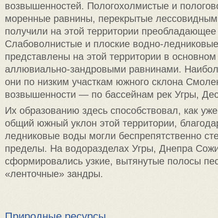
возвышенностей. Пологохолмистые и пологов
моренные равнины, перекрытые лессовидными
получили на этой территории преобладающее
Слабоволнистые и плоские водно-ледниковы
представлены на этой территории в основном
аллювиально-зандровыми равнинами. Наибол
они по низким участкам южного склона Смоле
возвышенности — по бассейнам рек Угры, Дес
Их образованию здесь способствовал, как уже
общий южный уклон этой территории, благода
ледниковые воды могли беспрепятственно сте
пределы. На водоразделах Угры, Днепра Сож
сформировались узкие, вытянутые полосы пес
«ленточные» зандры.
Природные ресурсы