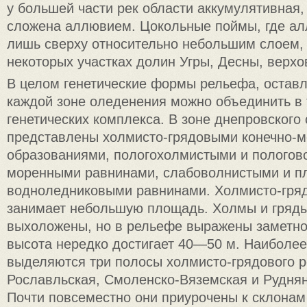
у большей части рек области аккумулятивная, 
сложена аллювием. Цокольные поймы, где ал
лишь сверху относительно небольшим слоем, 
некоторых участках долин Угры, Десны, верхо
В целом генетические формы рельефа, остав
каждой зоне оледенения можно объединить в 
генетических комплекса. В зоне днепровского
представлены холмисто-грядовыми конечно-
образованиями, пологохолмистыми и полого
моренными равнинами, слабоволнистыми и п
водноледниковыми равнинами. Холмисто-гря
занимает небольшую площадь. Холмы и гряды
выхоложены, но в рельефе выражены заметно;
высота нередко достигает 40—50 м. Наиболее
выделяются три полосы холмисто-грядового 
Рославльская, Смоленско-Вяземская и Рудня
Почти повсеместно они приурочены к склона