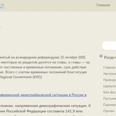
Главная
е
Разде
инятый на всенародном референдуме 15 октября 2005
, некоторые из разделов делятся на главы, а главы — на
ит постоянные и временные положения, срок действия
Главная
не. Всего с учетом временных положений Конституция
Австрал
 Regional Government (KRG)
Природн
Циркуля
Юго-Вос
временной демографической ситуации в России в
Пустыни
Парнико
сложная, напряженная демографическая ситуация. К
ния Российской Федерации составила 141,9 млн.
Прочее