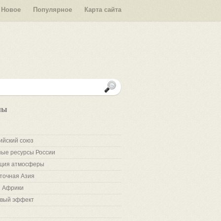
Новое
Популярное
Карта сайта
лы
ийский союз
ые ресурсы России
ция атмосферы
точная Азия
 Африки
вый эффект