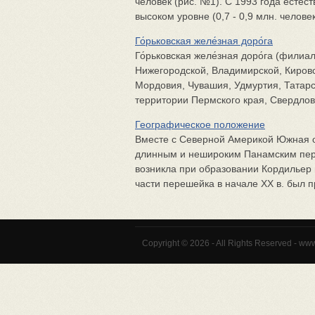
человек (рис. №1). С 1993 года естес
высоком уровне (0,7 - 0,9 млн. человек 
Го́рьковская желе́зная доро́га
Го́рьковская желе́зная доро́га (фил
Нижегородской, Владимирской, Кировс
Мордовия, Чувашия, Удмуртия, Татар
территории Пермского края, Свердловс
Географическое положение
Вместе с Северной Америкой Южная о
длинным и нешироким Панамским пер
возникла при образовании Кордильер 
части перешейка в начале ХХ в. был п
Copyright © 2026 - All Rights Reserved - ww