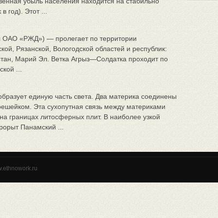
твенная убыль населения находится на стабильно
в год). Этот ...
иал ОАО «РЖД») — пролегает по территории
кой, Рязанской, Вологодской областей и республик:
стан, Марий Эл. Ветка Агрыз—Солдатка проходит по
кой ...
бразует единую часть света. Два материка соединены
ешейком. Эта сухопутная связь между материками
на границах литосферных плит. В наиболее узкой
рорыт Панамский ...
w.ethnowork.ru