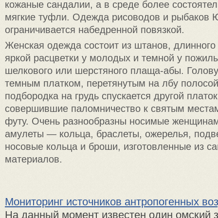
кожаные сандалии, а в среде более состоят
мягкие туфли. Одежда рисоводов и рыбаков 
ограничивается набедренной повязкой.
Женская одежда состоит из штанов, длинного 
яркой расцветки у молодых и темной у пожи
шелкового или шерстяного плаща-абы. Голов
темным платком, перетянутым на лбу полосой 
подбородка на грудь спускается другой плато
совершившие паломничество к святым местам
футу. Очень разнообразны носимые женщина
амулеты — кольца, браслеты, ожерелья, подве
носовые кольца и броши, изготовленные из с
материалов.
Мониторинг источников антропогенных во
На данный момент известен один омский з