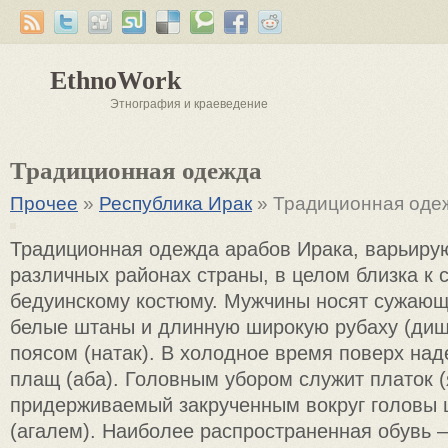
EthnoWork
Этнография и краеведение
Традиционная одежда
Прочее
»
Республика Ирак
» Традиционная оде
Традиционная одежда арабов Ирака, варьиру
различных районах страны, в целом близка к
бедуинскому костюму. Мужчины носят сужающ
белые штаны и длинную широкую рубаху (диш
поясом (натак). В холодное время поверх на
плащ (аба). Головным убором служит платок (
придерживаемый закрученным вокруг головы
(агалем). Наиболее распространенная обувь