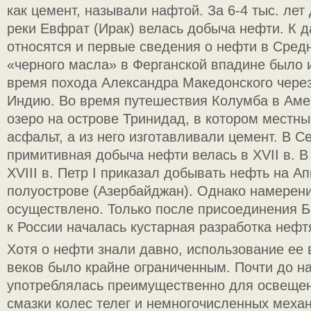
как цемент, называли нафтой. За 6-4 тыс. лет д
реки Евфрат (Ирак) велась добыча нефти. К 
относятся и первые сведения о нефти в Сред
«черного масла» в Ферганской впадине было 
время похода Александра Македонского чере
Индию. Во время путешествия Колумба в Аме
озеро на острове Тринидад, в котором местн
асфальт, а из него изготавливали цемент. В 
примитивная добыча нефти велась в XVII в. В
XVIII в. Петр I приказал добывать нефть на 
полуострове (Азербайджан). Однако намерени
осуществлено. Только после присоединения Б
к России началась кустарная разработка нефт
Хотя о нефти знали давно, использование ее 
веков было крайне ограниченным. Почти до н
употреблялась преимущественно для освеще
смазки колес телег и немногочисленных меха