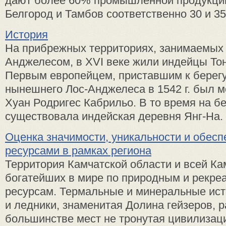
дают более 60% промышленной продукции
Белгород и Тамбов соответственно 30 и 35%
История
На прибрежных территориях, занимаемых 
Анджелесом, в XVI веке жили индейцы То
Первым европейцем, приставшим к берегу
нынешнего Лос-Анджелеса в 1542 г. был 
Хуан Родригес Кабрильо. В то время на б
существовала индейская деревня Янг-На. Л
Оценка значимости, уникальности и обесп
ресурсами в рамках региона
Территория Камчатской области и всей Кам
богатейших в мире по природным и рекр
ресурсам. Термальные и минеральные ист
и ледники, знаменитая Долина гейзеров, р
большинстве мест не тронутая цивилизац