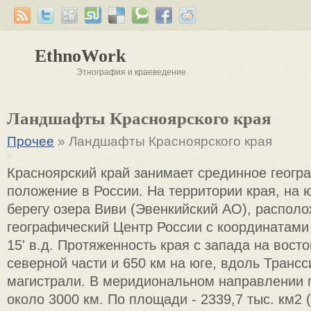
EthnoWork
Этнография и краеведение
Ландшафты Красноярского края
Прочее
» Ландшафты Красноярского края
Красноярский край занимает срединное геогр
положение в России. На территории края, на 
берегу озера Виви (Эвенкийский АО), распол
географический Центр России с координатами 6
15' в.д. Протяженность края с запада на восто
северной части и 650 км на юге, вдоль Транс
магистрали. В меридиональном направлении 
около 3000 км. По площади - 2339,7 тыс. км2 (