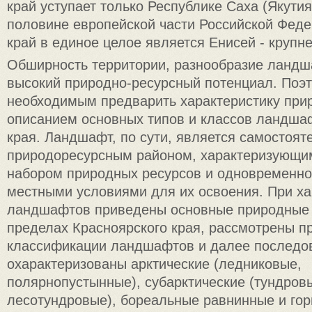
край уступает только Республике Саха (Якути
половине европейской части Российской Фед
край в единое целое является Енисей - крупн
Обширность территории, разнообразие ланд
высокий природно-ресурсный потенциал. Поэ
необходимым предварить характеристику при
описанием основных типов и классов ландша
края. Ландшафт, по сути, является самостоя
природоресурсным районом, характеризующи
набором природных ресурсов и одновременн
местными условиями для их освоения. При ха
ландшафтов приведены основные природные 
пределах Красноярского края, рассмотрены п
классификации ландшафтов и далее последо
охарактеризованы арктические (ледниковые,
полярнопустынные), субарктические (тундров
лесотундровые), бореальные равнинные и гор