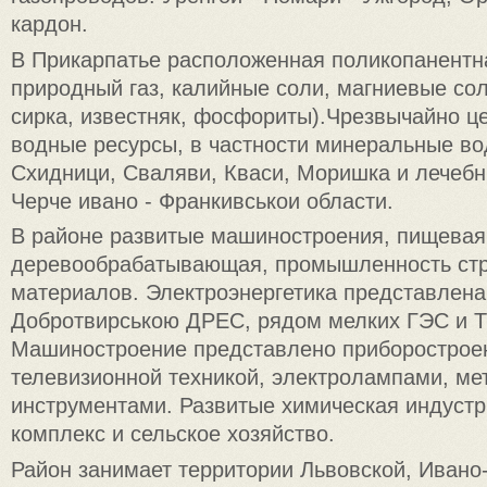
кардон.
В Прикарпатье расположенная поликопанентна
природный газ, калийные соли, магниевые сол
сирка, известняк, фосфориты).Чрезвычайно ц
водные ресурсы, в частности минеральные во
Схидници, Сваляви, Кваси, Моришка и лечебн
Черче ивано - Франкивськои области.
В районе развитые машиностроения, пищевая,
деревообрабатывающая, промышленность ст
материалов. Электроэнергетика представлен
Добротвирською ДРЕС, рядом мелких ГЭС и 
Машиностроение представлено приборострое
телевизионной техникой, электролампами, м
инструментами. Развитые химическая индустр
комплекс и сельское хозяйство.
Район занимает территории Львовской, Ивано