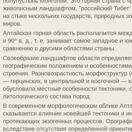
полупустынь Монголии. Это горная страна с 
живописным ландшафтом, "российский Тибет"
на стыке нескольких государств, природных зо
миров.
Алтайская горная область располагается между
и 90° в. д., т. е. занимает самое западное и 
сравнению с другими областями страны.
Своеобразие ландшафтов области определяет
географическим положением и особенностями 
строения. Разновозрастность морфоструктур (
— герцинских, в центральной и восточной — к
обусловила местные особенности тектоники, 
литологического состава пород.
В современном морфологическом облике Алта
сказывается влияние новейшей тектоники и и
протекающих экзогенных процессов. Орограф
вследствие отсутствия определенной ориенти