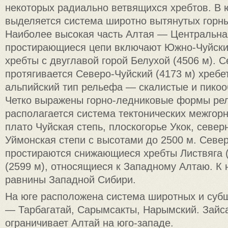
некоторых радиально ветвящихся хребтов. В 
выделяется система широтно вытянутых горн
Наиболее высокая часть Алтая — Центральна
простирающиеся цепи включают Южно-Чуйски
хребты с двуглавой горой Белухой (4506 м). 
протягивается Северо-Чуйский (4173 м) хребе
альпийский тип рельефа — скалистые и пико
Четко выражены горно-ледниковые формы ре
располагается система тектонических межгор
плато Чуйская степь, плоскогорье Укок, север
Уймонская степи с высотами до 2500 м. Севе
простираются снижающиеся хребты Листвяга (
(2599 м), относящиеся к Западному Алтаю. К
равнины Западной Сибири.
На юге расположена система широтных и суб
— Тарбагатай, Сарымсакты, Нарымский. Зайс
ограничивает Алтай на юго-западе.