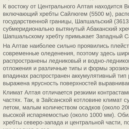
К востоку от Центрального Алтая находится В
включающий хребты Сайлюгем (5500 м), рас
государственной границы, Шапшальский (3613 
субмеридионально вытянутый Абаканский хреб
Шапшальскому хребту примыкает Западный С
На Алтае наиболее сильно проявились плейс
современные оледенения, поэтому здесь шир
распространены ледниковый и водно-леднико
отложения и различные типы и формы эрозио
впадинах распространен аккумулятивный тип 
выражена ярусность поверхностей выравнива
Климат Алтая отличается резкими контрастами
частях. Так, в Зайсанской котловине климат с
летом, малым количеством осадков (около 200
высокой испаряемостью (около 1000 мм). Об
хребты северо-запада и центральной части, 