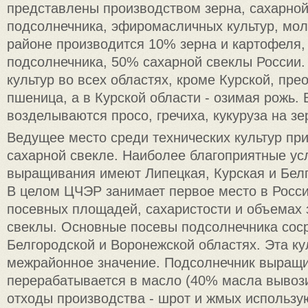
представлены производством зерна, сахарной
подсолнечника, эфиромасличных культур, мол
районе производится 10% зерна и картофеля
подсолнечника, 50% сахарной свеклы России.
культур во всех областях, кроме Курской, пре
пшеница, а в Курской области - озимая рожь. 
возделываются просо, гречиха, кукуруза на зе
Ведущее место среди технических культур пр
сахарной свекле. Наиболее благоприятные ус
выращивания имеют Липецкая, Курская и Белг
В целом ЦЧЭР занимает первое место в Росс
посевных площадей, сахаристости и объемах 
свеклы. Основные посевы подсолнечника сос
Белгородской и Воронежской областях. Эта ку
межрайонное значение. Подсолнечник выращи
перерабатывается в масло (40% масла вывози
отходы производства - шрот и жмых использу