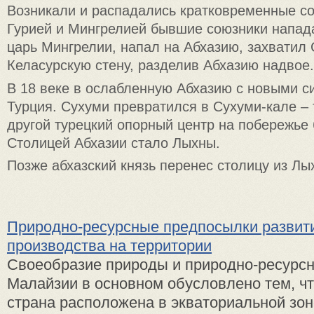
Возникали и распадались кратковременные с
Гурией и Мингрелией бывшие союзники напада
царь Мингрелии, напал на Абхазию, захватил 
Келасурскую стену, разделив Абхазию надвое.
В 18 веке в ослабленную Абхазию с новыми с
Турция. Сухуми превратился в Сухуми-кале – 
другой турецкий опорный центр на побережье 
Столицей Абхазии стало Лыхны.
Позже абхазский князь перенес столицу из Лы
Природно-ресурсные предпосылки развит
производства на территории
Своеобразие природы и природно-ресурсн
Малайзии в основном обусловлено тем, чт
страна расположена в экваториальной зоне