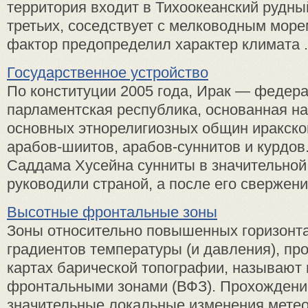
территория входит в Тихоокеанский рудный
третьих, соседствует с мелководным мор
фактор предопределил характер климата .
Государственное устройство
По конституции 2005 года, Ирак — федер
парламентская республика, основанная на
основных этнорелигиозных общин иракско
арабов-шиитов, арабов-суннитов и курдов
Саддама Хусейна сунниты в значительной
руководили страной, а после его свержения
Высотные фронтальные зоны
Зоны относительно повышенных горизонт
градиентов температуры (и давления), п
картах барической топографии, называют
фронтальными зонами (ВФЗ). Прохожден
значительные локальные изменения метео