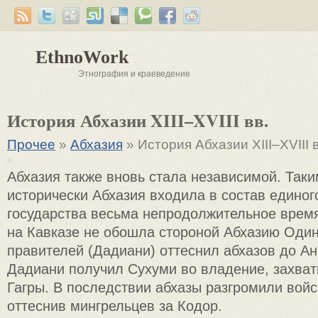
EthnoWork
Этнография и краеведение
История Абхазии XIII–XVIII вв.
Прочее
»
Абхазия
» История Абхазии XIII–XVIII в
Абхазия также вновь стала независимой. Таки
исторически Абхазия входила в состав единог
государства весьма непродолжительное врем
на Кавказе не обошла стороной Абхазию Один 
правителей (Дадиани) оттеснил абхазов до А
Дадиани получил Сухуми во владение, захват
Гагры. В последствии абхазы разгромили войс
оттеснив мингрельцев за Кодор.