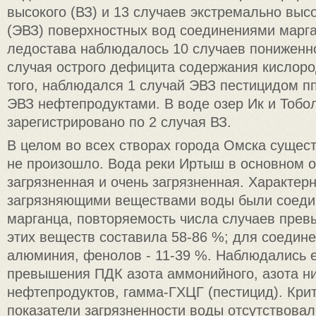
высокого (ВЗ) и 13 случаев экстремально выс
(ЭВЗ) поверхностных вод соединениями марга
ледостава наблюдалось 10 случаев пониженно
случая острого дефицита содержания кислоро
того, наблюдался 1 случай ЭВЗ пестицидом п
ЭВЗ нефтепродуктами. В воде озер Ик и Тоб
зарегистрировано по 2 случая ВЗ.
В целом во всех створах города Омска сущес
не произошло. Вода реки Иртыш в основном о
загрязненная и очень загрязненная. Характер
загрязняющими веществами воды были соеди
марганца, повторяемость числа случаев пре
этих веществ составила 58-86 %; для соедине
алюминия, фенолов - 11-39 %. Наблюдались 
превышения ПДК азота аммонийного, азота ни
нефтепродуктов, гамма-ГХЦГ (пестицид). Кри
показатели загрязненности воды отсутствовал