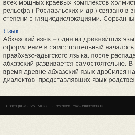
всех мощных краевых комплексов холмист
рельефа ( Рославльских и др.) связано в 
степени с гляциодислокациями. Сорванные
Язык
Абхазский язык – один из древнейших язы
оформление в самостоятельный началось 
праабхазо-адыгского языка, после распада
абхазский развивается самостоятельно. В
время древне-абхазский язык дробился н
диалектов, представлявших язык родственн
Copyright © 2026 - All Rights Reserved - www.ethnowork.ru