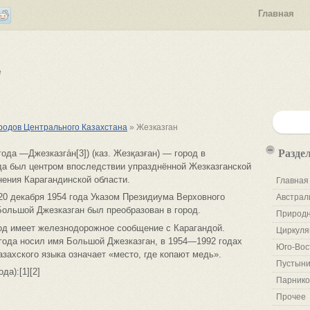
Главная
е
родов Центрального Казахстана
» Жезказган
Разде
года —Джезказга́н[3]) (каз. Жезқазған) — город в
да был центром впоследствии упразднённой Жезказганской
нения Карагандинской области.
Главная
 20 декабря 1954 года Указом Президиума Верховного
Австрал
Большой Джезказган был преобразован в город.
Природн
род имеет железнодорожное сообщение с Карагандой.
Циркуля
4 года носил имя Большой Джезказган, в 1954—1992 годах
Юго-Вос
азахского языка означает «место, где копают медь».
Пустыни
да):[1][2]
Парнико
Прочее