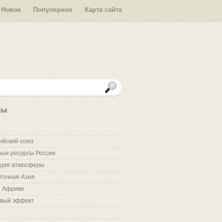
Новое
Популярное
Карта сайта
лы
ийский союз
ые ресурсы России
ция атмосферы
точная Азия
 Африки
вый эффект