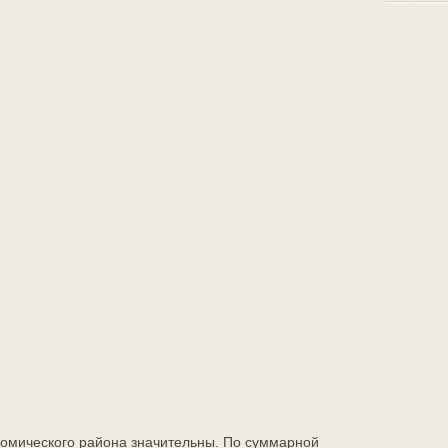
омического района значительны. По суммарной