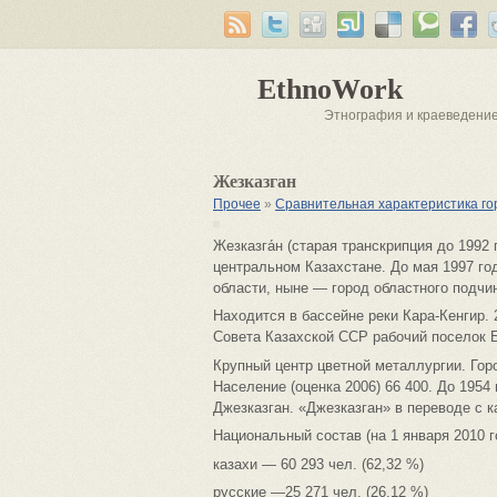
EthnoWork
Этнография и краеведени
Жезказган
Прочее
»
Сравнительная характеристика го
Жезказга́н (старая транскрипция до 1992 
центральном Казахстане. До мая 1997 го
области, ныне — город областного подчи
Находится в бассейне реки Кара-Кенгир.
Совета Казахской ССР рабочий поселок 
Крупный центр цветной металлургии. Го
Население (оценка 2006) 66 400. До 195
Джезказган. «Джезказган» в переводе с к
Национальный состав (на 1 января 2010 го
казахи — 60 293 чел. (62,32 %)
русские —25 271 чел. (26,12 %)