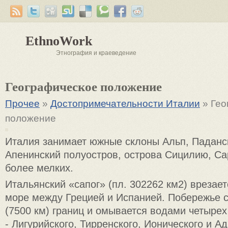
EthnoWork
Этнография и краеведение
Географическое положение
Прочее
»
Достопримечательности Италии
» Гео
положение
Италия занимает южные склоны Альп, Паданс
Апенинский полуостров, острова Сицилию, С
более мелких.
Итальянский «сапог» (пл. 302262 км2) врезае
море между Грецией и Испанией. Побережье 
(7500 км) границ и омывается водами четыре
- Лигурийского, Тирренского, Ионического и А