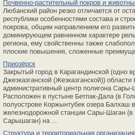
Почвенно-растительный покров и животны
Любанский район резко отличается от ост
республики особенностями состава и стр
покрова, общим направлением его развит
доминирующем равнинном характере рел
региона, ему свойственны также слабопо
плоские повышения, сложенные преимущес
Приозёрск
Закрытый город в Карагандинской (одно в
Джезказганской (Жезказганской)) области 
административный центр полигона Сары-
Расположен в пустыне Бетпак-Дала (в Гол
полуострове Коржынтубек озера Балхаш 
железнодорожной станции Сары-Шаган (в
Сарышаган) на ...
Структура и территориальная организация