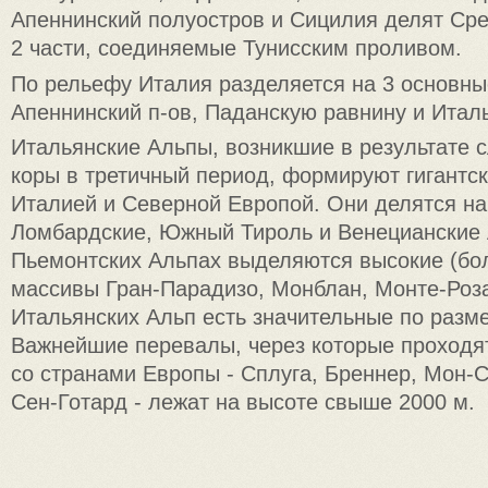
Апеннинский полуостров и Сицилия делят Ср
2 части, соединяемые Тунисским проливом.
По рельефу Италия разделяется на 3 основны
Апеннинский п-ов, Паданскую равнину и Итал
Итальянские Альпы, возник­шие в результате 
коры в третичный период, форми­руют гигантс
Италией и Северной Европой. Они делятся на
Ломбард­ские, Южный Тироль и Венециан­ские
Пьемонтских Аль­пах выделяются высокие (бо
массивы Гран-Парадизо, Монблан, Монте-Роза
Итальянских Альп есть зна­чительные по разм
Важнейшие перевалы, через кото­рые проходя
со странами Европы - Сплуга, Бреннер, Мон-
Сен-Готард - лежат на высоте свыше 2000 м.