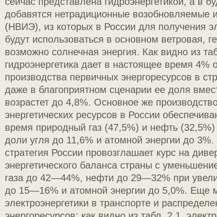
сейчас представлена гидроэнергетикой, а в б
добавятся нетрадиционные возобновляемые и
(НВИЭ), из которых в России для получения э
будут использоваться в основном ветровая, г
возможно солнечная энергия. Как видно из таб
гидроэнергетика дает в настоящее время 4% 
производства первичных энергоресурсов в стра
даже в благоприятном сценарии ее доля вме
возрастет до 4,8%. Основное же производств
энергетических ресурсов в России обеспечив
время природный газ (47,5%) и нефть (32,5%
доли угля до 11,6% и атомной энергии до 3%.
стратегия России провозглашает курс на див
энергетического баланса страны с уменьшение
газа до 42—44%, нефти до 29—32% при увели
до 15—16% и атомной энергии до 5,0%. Еще 
электроэнергетики в транспорте и распределе
энергоресурсов: как видно из табл. 2.1, элек