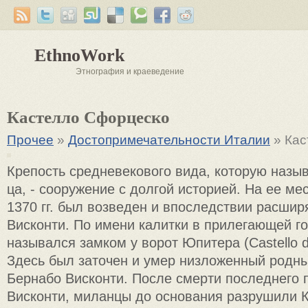
EthnoWork
Этнография и краеведение
Кастелло Сфорцеско
Прочее
»
Достопримечательности Италии
» Кас
Крепость средневекового вида, ко­торую наз
ца, - сооружение с долгой истори­ей. На ее ме
1370 гг. был возведен и впоследствии расшир
Висконти. По имени калитки в прилегающей го
назывался зам­ком у ворот Юпитера (Castello di
Здесь был заточен и умер низложенный родн
Бернабо Висконти. После смерти последнего п
Висконти, миланцы до основания разрушили К