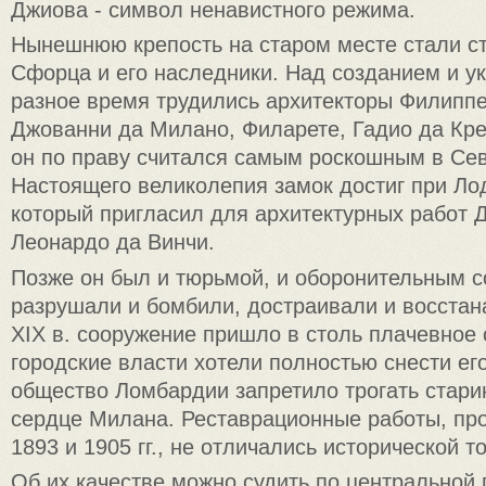
Джиова - символ нена­вистного режима.
Нынешнюю крепость на ста­ром месте стали ст
Сфорца и его наследники. Над созданием и у
разное время трудились архитек­торы Филипп
Джованни да Милано, Филарете, Гадио да Крем
он по праву считался самым роскошным в Се
Настоящего великолепия замок достиг при Ло
который пригласил для архитектурных работ 
Леонардо да Винчи.
Позже он был и тюрьмой, и оборонительным с
разрушали и бомбили, достра­ивали и восстан
XIX в. сооружение пришло в столь плачевное 
город­ские власти хотели полностью снести ег
об­щество Ломбардии запретило тро­гать стар
сердце Милана. Реставрационные работы, п
1893 и 1905 гг., не отличались исторической т
Об их качестве можно судить по центральной 