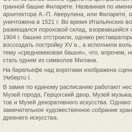
гранной башне Филарете. На­званная по имен
архитектора А.-П. Аверулина, или Филарете, 
уничтожена в 1521 г. Во время Итальянских в
размещался пороховой склад, взорвавшийся о
1904 г. башню отстроили, однако реставратор
воссоздать постройку XV в., а исполнили вол
тему «средневековая башня», что, впрочем, 
стать од­ним из символов Милана.
На барельефе над воротами изображена сцена
Умберто I.
В замке по единому расписа­нию работают нес
Музей города, Герцогский двор, Музей музык
тов и Музей декоративного искус­ства. Однако
замечательное художественное собрание храни
древнего искусства.