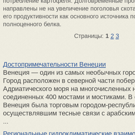
потребление картофеля. Долговременные про
направлены не на увеличение поголовья скот
его продуктивности как основного источника 
полноценного белка.
Страницы:
1
2
3
Достопримечательности Венеции
Венеция — один из самых необычных горо
Город расположен в северной части побе
Адриатического моря на многочисленных н
соединенных 400 мостами и мостиками. В 
Венеция была торговым городом-республи
осуществлявшим тесные связи с арабским
...
Региональные гидроклиматические взаим