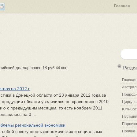
Главная
е
Разде
лийский доллар равен 18 руб.44 коп.
Главная
Австрал
гноз на 2012 г.
Природн
тики в Донецкой области от 23 января 2012 года за
продукции области увеличился по сравнению с 2010
Циркуля
нию с предыдущим месяцем, то есть ноябрем 2011
Юго-Вос
ньшилось на 0 ...
Пустыни
Парнико
роблемы региональной экономики
 собой совокупность экономических и социальных
Прочее