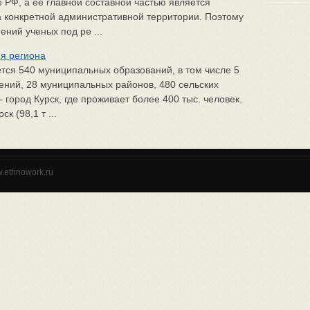
 РФ, а ее главной составной частью является
 конкретной административной территории. Поэтому
ений ученых под ре ...
я региона
ется 540 муниципальных образований, в том числе 5
лений, 28 муниципальных районов, 480 сельских
город Курск, где проживает более 400 тыс. человек.
 (98,1 т ...
w.ethnowork.ru