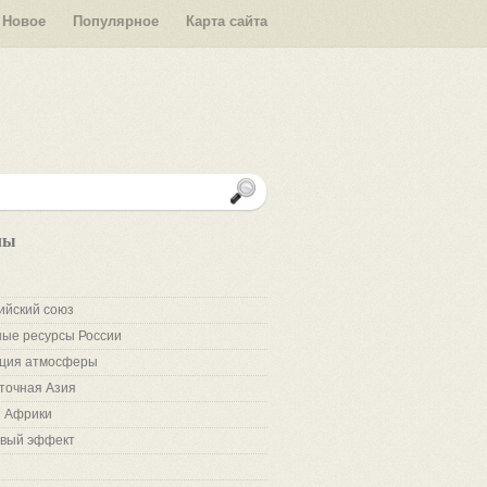
Новое
Популярное
Карта сайта
лы
ийский союз
ые ресурсы России
ция атмосферы
точная Азия
 Африки
вый эффект