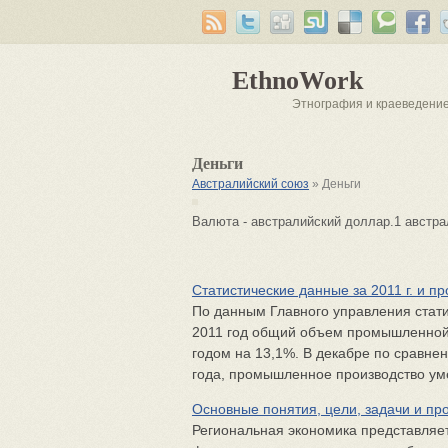
EthnoWork
Этнография и краеведени
Деньги
Австралийский союз
» Деньги
Валюта - австралийский доллар.1 австра
Статистические данные за 2011 г. и про
По данным Главного управления статис
2011 год общий объем промышленной 
годом на 13,1%. В декабре по сравне
года, промышленное производство уме
Основные понятия, цели, задачи и п
Региональная экономика представляет