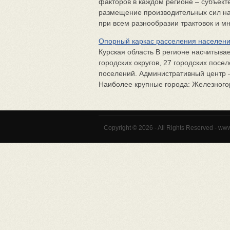
факторов в каждом регионе – субъекте
размещение производительных сил на
при всем разнообразии трактовок и мн
Опорный каркас расселения населени
Курская область В регионе насчитыва
городских округов, 27 городских посе
поселений. Административный центр – 
Наиболее крупные города: Железногорск
Copyright © 2026 - All Rights Reserved - ww