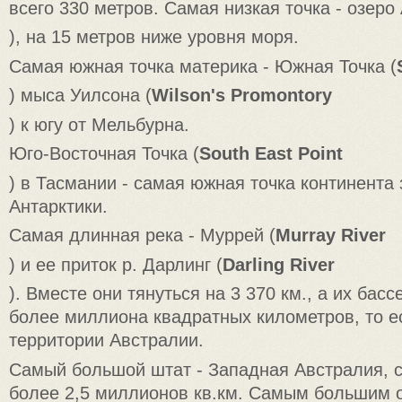
всего 330 метров. Самая низкая точка - озеро 
), на 15 метров ниже уровня моря.
Самая южная точка материка - Южная Точка (
) мыса Уилсона (
Wilson's Promontory
) к югу от Мельбурна.
Юго-Восточная Точка (
South East Point
) в Тасмании - самая южная точка континента
Антарктики.
Самая длинная река - Муррей (
Murray River
) и ee приток р. Дарлинг (
Darling River
). Вместе они тянуться на 3 370 км., а их бас
более миллиона квадратных километров, то е
территории Австралии.
Самый большой штат - Западная Австралия, с
более 2,5 миллионов кв.км. Самым большим 