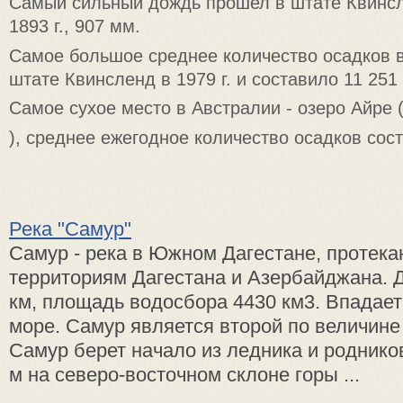
Самый сильный дождь прошел в штате Квинс
1893 г., 907 мм.
Самое большое среднее количество осадков в
штате Квинсленд в 1979 г. и составило 11 251
Самое сухое место в Австралии - озеро Айре 
), среднее ежегодное количество осадков сос
Река "Самур"
Самур - река в Южном Дагестане, протек
территориям Дагестана и Азербайджана. 
км, площадь водосбора 4430 км3. Впадает
море. Самур является второй по величине
Самур берет начало из ледника и роднико
м на северо-восточном склоне горы ...