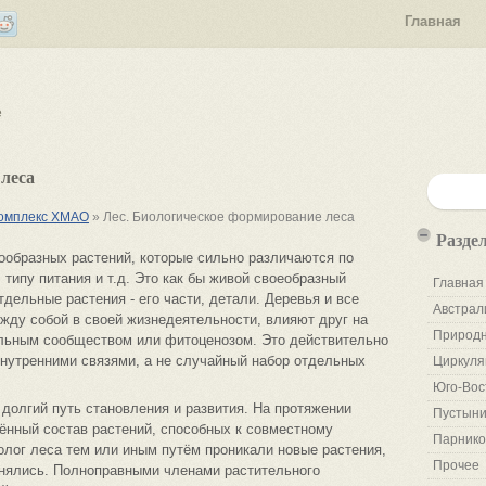
Главная
е
леса
комплекс ХМАО
» Лес. Биологическое формирование леса
Разде
ообразных растений, которые сильно различаются по
типу питания и т.д. Это как бы живой своеобразный
Главная
дельные растения - его части, детали. Деревья и все
Австрал
ежду собой в своей жизнедеятельности, влияют друг на
Природн
ельным сообществом или фитоценозом. Это действительно
внутренними связями, а не случайный набор отдельных
Циркуля
Юго-Вос
долгий путь становления и развития. На протяжении
Пустыни
ённый состав растений, способных к совместному
Парнико
лог леса тем или иным путём проникали новые растения,
Прочее
анялись. Полноправными членами растительного