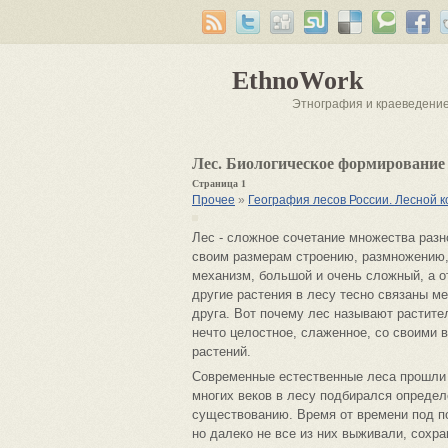
EthnoWork
Этнография и краеведени
Лес. Биологическое формирование 
Страница 1
Прочее
»
География лесов России. Лесной 
Лес - сложное сочетание множества разн
своим размерам строению, размножению, 
механизм, большой и очень сложный, а от
другие растения в лесу тесно связаны м
друга. Вот почему лес называют растит
нечто целостное, слаженное, со своими 
растений.
Современные естественные леса прошли 
многих веков в лесу подбирался определ
существованию. Время от времени под по
но далеко не все из них выживали, сохр