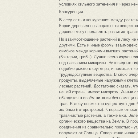
условиях сильного затенения и через нек
Конкуренция
В лесу есть и конкуренция между растен
Корни деревьев поглощают эти вещества 
деревья могут подавлять развитие травя
Но взаимоотношение растений в лесу не с
другими. Есть и иные формы взаимодейс
симбиоз между корнями высших растений 
(бактерии, грибы). Лучше всего изучен с
под названием микоризы. Нитевидные гиф
подобие рыхлого футляра, и помогают ко
труднодоступные вещества. В свою очере
продукты, выделяемые наружными клетка
лесных растений. Достаточно сказать, ч
нашей страны, имеют микоризу. Иными с
обходится в своём питании без помощи п
трав. В лесу совместно существует две 
зелёные (гетеротрофы). К первым относят
травянистые растения, а также мхи. Зел
органического вещества на Земле. В про
соединения из сравнительно простых - уг
получают от Солнца. Совершенно иначе о