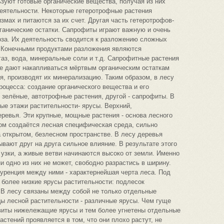
ьзуют готовые органические вещества, получая из них
еятельности. Некоторые гетеротрофные растения
змах и питаются за их счет. Другая часть гетеротрофов-
ганические остатки. Сапрофиты играют важную и очень
оза. Их деятельность сводится к разложению сложных
. Конечными продуктами разложения являются
газ, вода, минеральные соли и т.д. Сапрофитные растения
не дают накапливаться мёртвым органическим остаткам
я, производят их минерализацию. Таким образом, в лесу
оцесса: создание органического вещества и его
зелёные, автотрофные растения, другой - сапрофиты. В
ые этажи растительности- ярусы. Верхний,
ревья. Эти крупные, мощные растения - основа лесного
ом создаётся лесная специфическая среда, сильно
 открытом, безлесном пространстве. В лесу деревья
ывают друг на друга сильное влияние. В результате этого
 узки, а живые ветви начинаются высоко от земли. Именно
ни одно из них не может, свободно разрастись в ширину.
уренция между ними - характернейшая черта леса. Под
более низкие ярусы растительности: подлесок
. В лесу связаны между собой не только отдельные
цы лесной растительности - различные ярусы. Чем гуще
звиты нижележащие ярусы и тем более угнетены отдельные
астений проявляется в том, что они плохо растут, не