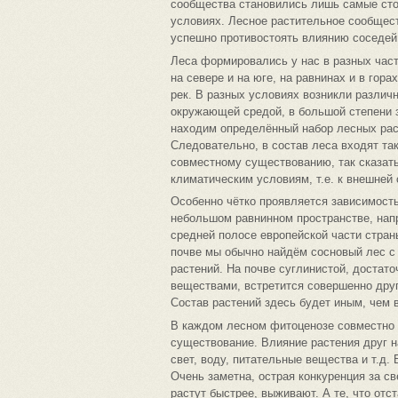
сообщества становились лишь самые сто
условиях. Лесное растительное сообщест
успешно противостоять влиянию соседей
Леса формировались у нас в разных част
на севере и на юге, на равнинах и в гора
рек. В разных условиях возникли различн
окружающей средой, в большой степени з
находим определённый набор лесных ра
Следовательно, в состав леса входят так
совместному существованию, так сказать
климатическим условиям, т.е. к внешней 
Особенно чётко проявляется зависимость
небольшом равнинном пространстве, напр
средней полосе европейской части стра
почве мы обычно найдём сосновый лес с
растений. На почве суглинистой, достат
веществами, встретится совершенно друго
Состав растений здесь будет иным, чем в
В каждом лесном фитоценозе совместно 
существование. Влияние растения друг на
свет, воду, питательные вещества и т.д.
Очень заметна, острая конкуренция за св
растут быстрее, выживают. А те, что отс