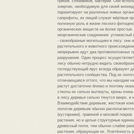
грибов, слизевиков, бактерий. Они испол
энергию, необходимую для своей жизнед
паразитируют на различных живых органи
сапрофиты, их пищей служат мёртвые ор
полезную роль в жизни лесного фитоцен
органических веществ на более простые
неорганические соединения: углекислый 
- своеобразные могильщики в лесу: они 
растительного и животного происхождени
непрерывно идут два противоположных пр
разрушение. Один процесс осуществляет 
лесу обычно нетрудно видеть своеобразн
господствующий ярус всегда образуют де
растительного сообщества. Под их полог
отличающаяся оттого, что мы находим на
растут достаточно близко и поэтому оказ
стволы их сильно вытянуты, кроны очень
в лесу деревья сильно тянутся вверх, и 
Взаимодействие деревьев, жестокая конк
пологом деревьев обычно располагаются 
(кустарники), травяной и моховой покров
растения, но и целые структурные едини
древесный полог, тем обычно слабее ра
растения, образующие их. Угнетённость р