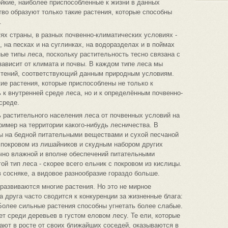
йкие, наиболее приспособленные к жизни в данных
во образуют только такие растения, которые способны
.
ях страны, в разных почвенно-климатических условиях -
х, на песках и на суглинках, на водоразделах и в поймах
ые типы леса, поскольку растительность тесно связана с
ависит от климата и почвы. В каждом типе леса мы
стений, соответствующий данным природным условиям.
ие растения, которые приспособлены не только к
 к внутренней среде леса, но и к определённым почвенно-
среде.
 растительного населения леса от почвенных условий на
имер на территории какого-нибудь лесничества. В
ны на бедной питательными веществами и сухой песчаной
 покровом из лишайников и скудным набором других
очно влажной и вполне обеспечений питательными
й тип леса - скорее всего ельник с покровом из кислицы.
 сосняке, а видовое разнообразие гораздо больше.
развиваются многие растения. Но это не мирное
 друга часто сводится к конкуренции за жизненные блага:
 Более сильные растения способны угнетать более слабые.
ет среди деревьев в густом еловом лесу. Те ели, которые
тают в росте от своих ближайших соседей, оказываются в