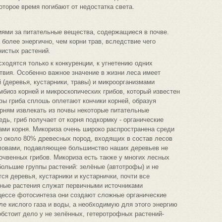
оторое время погибают от недостатка света.
иями за питательные вещества, содержащиеся в почве.
более энергично, чем корни трав, вследствие чего
нистых растений.
ходятся только к конкуренции, к угнетению одних
твия. Особенно важное значение в жизни леса имеет
(деревья, кустарники, травы) и микроорганизмами
имбиоз корней и микроскопических грибов, который известен
ы гриба сплошь оплетают кончики корней, образуя
рням извлекать из почвы некоторые питательные
дь, гриб получает от корня подкормку - органические
ми корня. Микориза очень широко распространена среди
то около 80% древесных пород, входящих в состав лесов
ловами, подавляющее большинство наших деревьев не
очвенных грибов. Микориза есть также у многих лесных
большие группы растений: зелёные (автотрофы) и не
ся деревья, кустарники и кустарнички, почти все
ёные растения служат первичными источниками
цессе фотосинтеза они создают сложные органические
ле кислого газа и воды, а необходимую для этого энергию
бстоит дело у не зелённых, гетеротрофных растений-