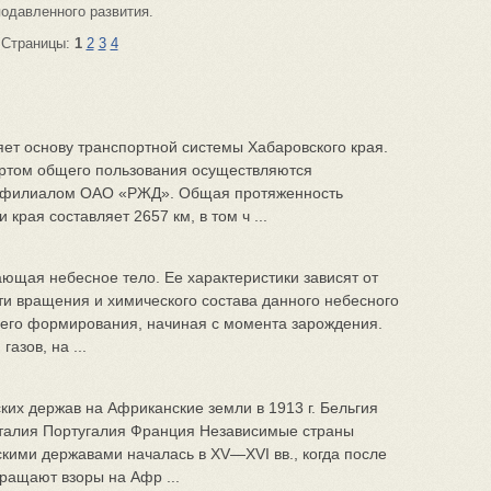
подавленного развития.
Страницы:
1
2
3
4
ет основу транспортной системы Хабаровского края.
ртом общего пользования осуществляются
– филиалом ОАО «РЖД». Общая протяженность
края составляет 2657 км, в том ч ...
ающая небесное тело. Ее характеристики зависят от
ти вращения и химического состава данного небесного
 его формирования, начиная с момента зарождения.
азов, на ...
их держав на Африканские земли в 1913 г. Бельгия
талия Португалия Франция Независимые страны
кими державами началась в XV—XVI вв., когда после
ращают взоры на Афр ...