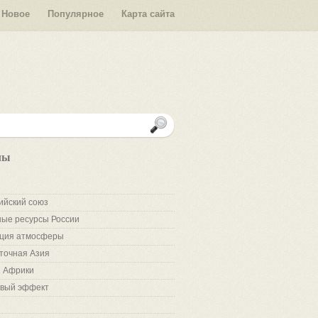
Новое
Популярное
Карта сайта
лы
ийский союз
ые ресурсы России
ция атмосферы
точная Азия
 Африки
вый эффект