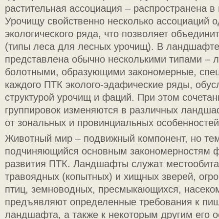
растительная ассоциация – распространена в
Урочищу свойственно несколько ассоциаций о
экологического ряда, что позволяет объединит
(типы леса для лесных урочищ). В ландшафте
представлена обычно несколькими типами – 
болотными, образующими закономерные, спе
каждого ПТК эколого-эдафические ряды, обу
структурой урочищ и фаций. При этом сочета
группировок изменяются в различных ландша
от зональных и провинциальных особенностей
Животный мир – подвижный компонент, но те
подчиняющийся основным закономерностям 
развития ПТК. Ландшафты служат местообит
травоядных (копытных) и хищных зверей, огр
птиц, земноводных, пресмыкающихся, насеко
предъявляют определенные требования к пи
ландшафта, а также к некоторым другим его 