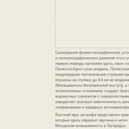
Своеобразие физико-географических усл
и палеогеографического развития этого 
первую очередь наличием здесь таких со
Полесско-Брест-ская впадина, Полесская
неоднородное тектоническое строение кр
опущены на глубину до 4-6 км во впадин
(Микашевичско-Житковичский выступ), а
антропогенных отложениях создают благ
водоносных горизонтов с поверхностными
определяет высокую заболоченность реги
тообразования в обширных котловинообр
Высокий ярус рельефа представлен кра
которые здесь образуют крупные и четко
Мозырская возвышенность и Загородье.