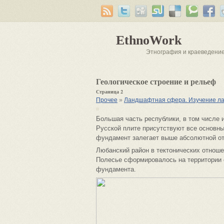
EthnoWork
Этнография и краеведени
Геологическое строение и рельеф
Страница 2
Прочее
»
Ландшафтная сфера. Изучение л
Большая часть республики, в том числе 
Русской плите присутствуют все основны
фундамент залегает выше абсолютной отм
Любанский район в тектонических отноше
Полесье сформировалось на территории 
фундамента.