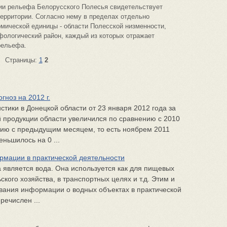
ии рельефа Белорусского Полесья свидетельствует
ерритории. Согласно нему в пределах отдельно
мической единицы - области Полесской низменности,
фологический район, каждый из которых отражает
рельефа.
Страницы:
1
2
гноз на 2012 г.
тики в Донецкой области от 23 января 2012 года за
продукции области увеличился по сравнению с 2010
нию с предыдущим месяцем, то есть ноябрем 2011
ньшилось на 0 ...
рмации в практической деятельности
 является вода. Она используется как для пищевых
кого хозяйства, в транспортных целях и т.д. Этим и
вания информации о водных объектах в практической
речислен ...