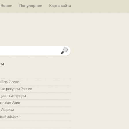
Новое
Популярное
Карта сайта
лы
ийский союз
ые ресурсы России
ция атмосферы
точная Азия
 Африки
вый эффект