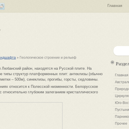
Главная
е
андшафта
» Геологическое строение и рельеф
Разде
и Любанский район, находятся на Русской плите. На
е типы структур платформенных плит: антеклизы (обычно
Главная
етки – 500м), синеклизы, прогибы, горсты, седловины.
Австрал
ниях относится к Полесской низменности. Белорусское
Природн
с относительно глубоким залеганием кристаллического
Циркуля
Юго-Вос
Пустыни
Парнико
Прочее