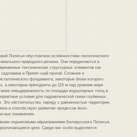
овий Полесья обусловлено особенностями геологического
уникального природного региона. Они определяются в
временных тектонических структурных элементов как
 седловина и Припят-ский прогиб. Сложное и
исталлического фундамента, некоторые блоки которого
ах, а некоторые приподняты до 115 м над уровнем моря
 также невыдержанность по площади водоупорных толщ в
оприятные условия для гидравлической связи глубинных
. Это обстоятельство, наряду с равнинностью территории,
она и способствует развитию процессов боло-
аз-ных понижениях.
евыми ледниковыми образованиями Белорусского Полесья,
 различающиеся цепи. Среди них особо выделяется