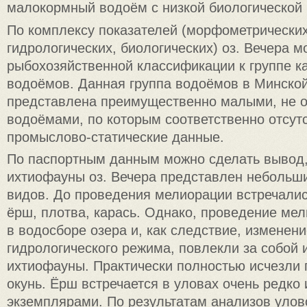
малокормный водоём с низкой биологической 
Пo комплексу показателей (морфометрических
гидрологических, биологических) оз. Вечера м
рыбохозяйственной классификации к группе к
водоёмов. Данная группа водоёмов в Минской
представлена преимущественно малыми, не
водоёмами, по которым соответственно отсут
промыслово-статические данные.
По паспортным данным можно сделать вывод,
ихтиофауны оз. Вечера представлен небольш
видов. До проведения мелиорации встречалис
ёрш, плотва, карась. Однако, проведение ме
в водосборе озера и, как следствие, изменени
гидрологического режима, повлекли за собой 
ихтиофауны. Практически полностью исчезли 
окунь. Ёрш встречается в уловах очень редко
экземплярами. По результатам анализов улов