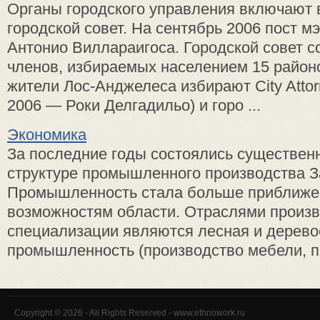
Органы городского управления включают 
городской совет. На сентябрь 2006 пост м
Антонио Виллараигоса. Городской совет со
членов, избираемых населением 15 районо
жители Лос-Анджелеса избирают City Attor
2006 — Роки Делгадильо) и горо ...
Экономика
За последние годы состоялись существен
структуре промышленного производства З
Промышленность стала больше приближе
возможностям области. Отраслями произ
специализации являются лесная и дере
промышленность (производство мебели, пи
Copyright © 2026 - All Rights Reserved - www.ethnowork.ru