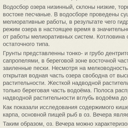
Водосбор озера низинный, склоны низкие, то
востоке песчаные. В водосборе проведены с
мелиоративные работы, в результате чего гид
режим озера в настоящее время в значительн
от работы мелиоративных систем. Котловина 
остаточного типа.
Грунты представленны тонко- и грубо дентри
сапропелями, в береговой зоне восточной час
заиленные пески. Несмотря на мелководность
открытая водная часть озера свободна от вы
растительности. Жесткой надводной растител
только береговая часть водоёма. Полоса рас
надводной растительности вглубь водоёма до
Как показали исследования содержимого кише
карпа, основной пищей рыб в оз. Вечера являе
Таким образом, оз. Вечера можно характеризо