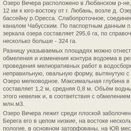
Озеро Вечера расположено в Любанском р-не,
12 км к юго-востоку oт г. Любань, возле д. О
бассейну р.Оресса. Слабопроточное, соедине
каналом Чабусским. По паспортным данным 
зеркала озера составляет 295,6 га, по справ
несколько больше - 324 га.
Разницу указываемых площадях можно отнести
обмеления и изменения контура водоема в ре
проведения мелиоративных работ в водосбор
неправильную, овальную форму, вытянутую с 
Озеро мелководное. Максимальная глубина в
составляет 1,2 м, средняя 0,8 м. Объём водн
этого невелик и, в соответствия с обмелением
млн.м3.
Озеро Вечера лежит среди плоской заболочен
Берега его в целом низкие, на востоке неско
пологие, в основном заторфованы, на ЮВ мес