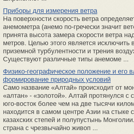
Приборы для измерения ветра
На поверхности скорость ветра определя
анемометра (анемо по-гречески значит ве
принята высота замера скорости ветра над
метров. Целью этого является исключить 
приземной турбулентности и трения возду
Существуют различные типы анемоме ...
Физико-географическое положение и его в
формирование природных условий
Само название «Алтай» происходит от мон
«алтан» - «золотой». Алтай протянулся с 
юго-восток более чем на две тысячи кило
находится в самом центре Азии на стыке с
казахских степей и полупустынь Монголии.
страна с чрезвычайно живоп ...