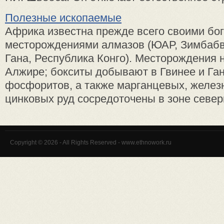
Полезные ископаемые
Африка известна прежде всего своими бо
месторождениями алмазов (ЮАР, Зимбабве
Гана, Республика Конго). Месторождения 
Алжире; бокситы добывают в Гвинее и Га
фосфоритов, а также марганцевых, желез
цинковых руд сосредоточены в зоне северн
Copyright © 2026 - All Rights Reserved - www.ethnowork.ru