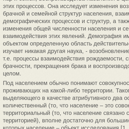
этих процессов. Она исследует изменения во
брачной и семейной структур населения, взаи
демографических процессов и структур, а так
изменения общей численности населения и се
взаимодействия этих явлений. Демография и
объектом определенную область действительн
изучает никакая другая наука, - возобновлен
т.е. процессы взаимодействия рождаемости, с
брачности, прекращения брака и воспроизвод
целом.
Под населением обычно понимают совокупнос
проживающих на какой-либо территории. Тако
выделяющего в качестве атрибутивного два о
количественный (то, что население – это сово
территориальный (то, что население связано 
территорией), вполне достаточно для большин
которых население – объект исследования [1, 