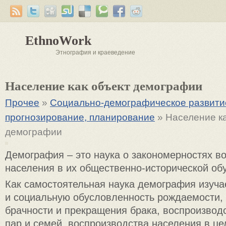
EthnoWork
Этнография и краеведение
Население как объект демографии
Прочее
»
Социально-демографическое развитие
прогнозирование, планирование
» Население ка
демографии
Демография – это наука о закономерностях в
населения в их общественно-исторической об
Как самостоятельная наука демография изуча
и социальную обусловленность рождаемости, 
брачности и прекращения брака, воспроизвод
пар и семей, воспроизводства населения в це