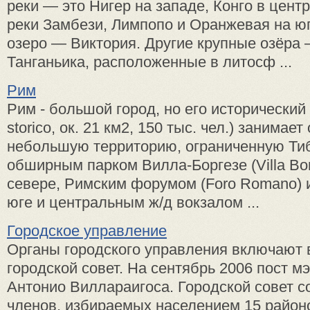
реки — это Нигер на западе, Конго в цент
реки Замбези, Лимпопо и Оранжевая на ю
озеро — Виктория. Другие крупные озёра 
Танганьика, расположенные в литосф ...
Рим
Рим - большой город, но его исторический 
storico, ок. 21 км2, 150 тыс. чел.) занимае
небольшую территорию, ограниченную Тиб
обширным парком Вилла-Боргезе (Villa Bo
севере, Римским форумом (Foro Romano) 
юге и центральным ж/д вокзалом ...
Городское управление
Органы городского управления включают 
городской совет. На сентябрь 2006 пост м
Антонио Виллараигоса. Городской совет со
членов, избираемых населением 15 районо