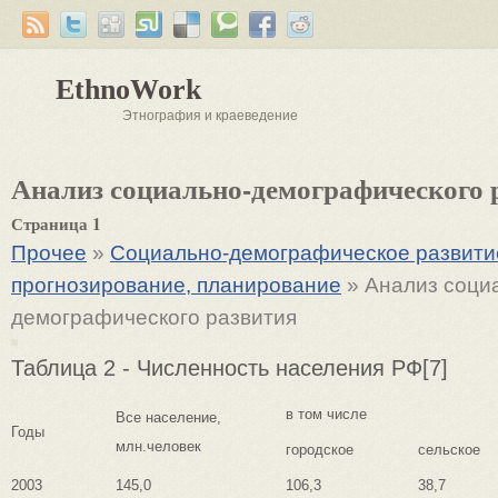
EthnoWork
Этнография и краеведение
Анализ социально-демографического 
Страница 1
Прочее
»
Социально-демографическое развитие
прогнозирование, планирование
» Анализ соци
демографического развития
Таблица 2 - Численность населения РФ[7]
в том числе
Все население,
Годы
млн.человек
городское
сельское
2003
145,0
106,3
38,7