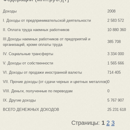
Доходы
2008
I. Доходы от предпринимательской деятельности
2 583 572
II. Оплата труда наемных работников
10 880 360
III.Доходы наемных работников от предприятий и
385 708
организаций, кроме оплаты труда
IV. Социальные трансферты
3 334 000
V. Доходы от собственности
1 565 666
VI. Доходы от продажи иностранной валюты
714 405
VII. Прочие доходы (от сдачи черных и цветных металлов)
0
VIII. Деньги, полученные по переводам
0
IX. Другие доходы
5 767 907
ВСЕГО ДЕНЕЖНЫХ ДОХОДОВ
25 231 618
Страницы:
1
2
3