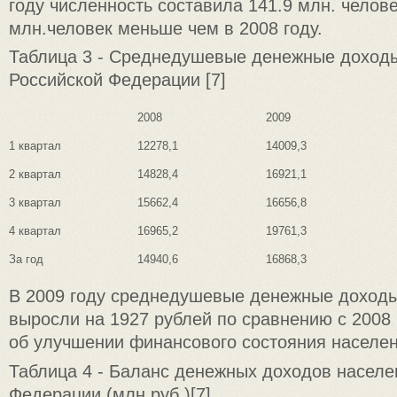
году численность составила 141.9 млн. человек
млн.человек меньше чем в 2008 году.
Таблица 3 - Среднедушевые денежные доходы
Российской Федерации [7]
2008
2009
1 квартал
12278,1
14009,3
2 квартал
14828,4
16921,1
3 квартал
15662,4
16656,8
4 квартал
16965,2
19761,3
За год
14940,6
16868,3
В 2009 году среднедушевые денежные доход
выросли на 1927 рублей по сравнению с 2008 
об улучшении финансового состояния населен
Таблица 4 - Баланс денежных доходов населе
Федерации (млн.руб.)[7]