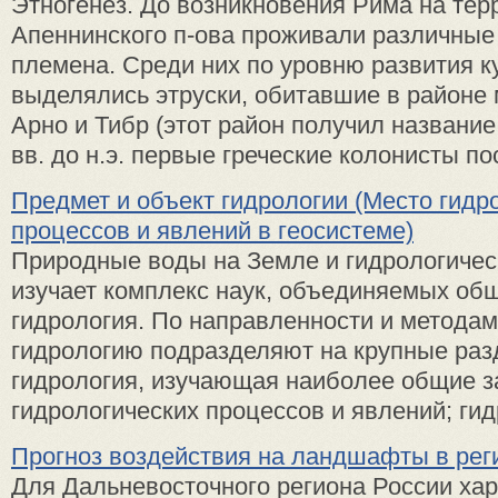
Этногенез. До возникновения Рима на тер
Апеннинского п-ова проживали различные
племена. Среди них по уровню развития к
выделялись этруски, обитавшие в районе
Арно и Тибр (этот район получил название
вв. до н.э. первые греческие колонисты пос
Предмет и объект гидрологии (Место гидр
процессов и явлений в геосистеме)
Природные воды на Земле и гидрологичес
изучает комплекс наук, объединяемых об
гидрология. По направленности и метода
гидрологию подразделяют на крупные ра
гидрология, изучающая наиболее общие 
гидрологических процессов и явлений; гидр
Прогноз воздействия на ландшафты в рег
Для Дальневосточного региона России ха