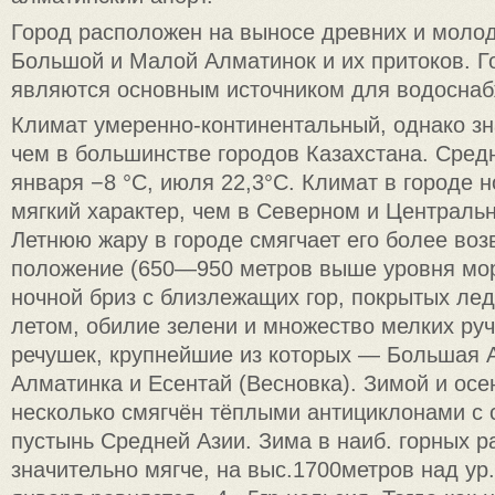
Город расположен на выносе древних и моло
Большой и Малой Алматинок и их притоков. Г
являются основным источником для водоснаб
Климат умеренно-континентальный, однако зн
чем в большинстве городов Казахстана. Сред
января −8 °C, июля 22,3°C. Климат в городе н
мягкий характер, чем в Северном и Централь
Летнюю жару в городе смягчает его более во
положение (650—950 метров выше уровня мо
ночной бриз с близлежащих гор, покрытых ле
летом, обилие зелени и множество мелких руч
речушек, крупнейшие из которых — Большая 
Алматинка и Есентай (Весновка). Зимой и ос
несколько смягчён тёплыми антициклонами с 
пустынь Средней Азии. Зима в наиб. горных р
значительно мягче, на выс.1700метров над ур.