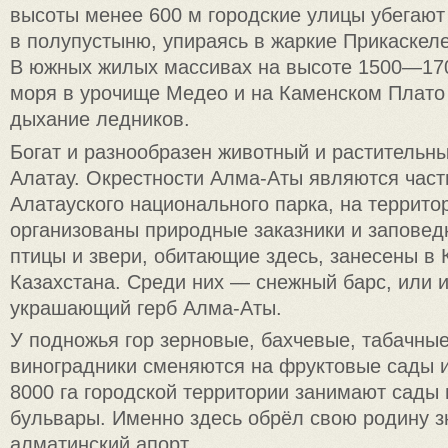
высоты менее 600 м городские улицы убегают 
в полупустыню, упираясь в жаркие Прикаске
В южных жилых массивах на высоте 1500—17
моря в урочище Медео и на Каменском Плато 
дыхание ледников.
Богат и разнообразен животный и растительн
Алатау. Окрестности Алма-Аты являются част
Алатауского национального парка, на террито
организованы природные заказники и заповед
птицы и звери, обитающие здесь, занесены в 
Казахстана. Среди них — снежный барс, или 
украшающий герб Алма-Аты.
У подножья гор зерновые, бахчевые, табачны
виноградники сменяются на фруктовые сады 
8000 га городской территории занимают сады 
бульвары. Именно здесь обрёл свою родину 
алматинский апорт.