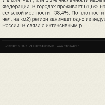
7,9 млн. чел., или 5,3% численности насе
Федерации. В городах проживает 61,6% на
сельской местности - 38,4%. По плотности
чел. на км2) регион занимает одно из вед
России. В связи с интенсивным р ...
Copyright © 2026 - All Rights Reserved - www.ethnowork.ru