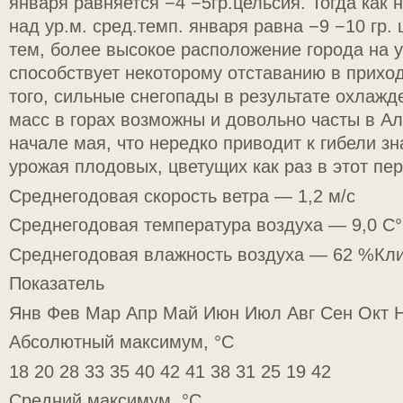
января равняется −4 −5гр.цельсия. Тогда как 
над ур.м. сред.темп. января равна −9 −10 гр. 
тем, более высокое расположение города на 
способствует некоторому отставанию в прихо
того, сильные снегопады в результате охлаж
масс в горах возможны и довольно часты в А
начале мая, что нередко приводит к гибели зн
урожая плодовых, цветущих как раз в этот пе
Среднегодовая скорость ветра — 1,2 м/с
Среднегодовая температура воздуха — 9,0 C°
Среднегодовая влажность воздуха — 62 %Кл
Показатель
Янв Фев Мар Апр Май Июн Июл Авг Сен Окт Н
Абсолютный максимум, °C
18 20 28 33 35 40 42 41 38 31 25 19 42
Средний максимум, °C