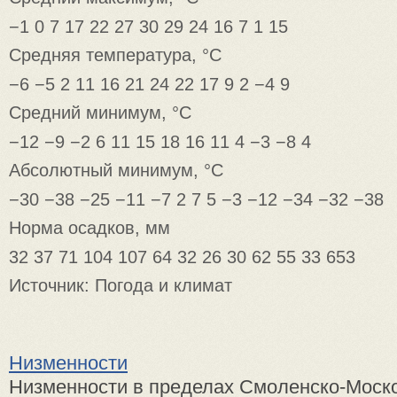
−1 0 7 17 22 27 30 29 24 16 7 1 15
Средняя температура, °C
−6 −5 2 11 16 21 24 22 17 9 2 −4 9
Средний минимум, °C
−12 −9 −2 6 11 15 18 16 11 4 −3 −8 4
Абсолютный минимум, °C
−30 −38 −25 −11 −7 2 7 5 −3 −12 −34 −32 −38
Норма осадков, мм
32 37 71 104 107 64 32 26 30 62 55 33 653
Источник: Погода и климат
Низменности
Низменности в пределах Смоленско-Моск