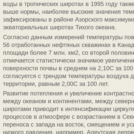
воды в тропических широтах в 1995 году такж
выше нормы, наиболее высокие значения тем
зафиксированы в районе Азорского максимума
экваториальных широтах Тихого океана.
Согласно данным измерений температуры пов
56 отработанных нефтяных скважинах в Канад
площади более 7 млн. км2, со второй полови
отмечается статистически значимое увеличен
поверхности почвы в среднем на 2,10С за 100
согласуется с трендом температуры воздуха д
территории, равным 2,00С за 100 лет.
Развитие потепления и увеличение контрастн
между океаном и континентами, между севе
широтами приводит к интенсификации циркул
процессов в атмосфере с возрастанием в Се
переноса с запада на восток, смещением и у
низкого давления, например, Алеутская депр