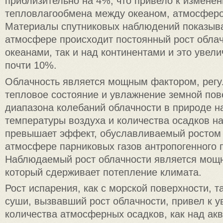
приблизительно на 4%, что привело к измене
тепловлагообмена между океаном, атмосферо
Материалы спутниковых наблюдений показыва
атмосфере происходит постоянный рост облач
океанами, так и над континентами и это увел
почти 10%.
Облачность является мощным фактором, рег
тепловое состояние и увлажнение земной пов
диапазона колебаний облачности в природе н
температуры воздуха и количества осадков н
превышает эффект, обуславливаемый ростом
атмосфере парниковых газов антропогенного 
Наблюдаемый рост облачности является мощ
который сдерживает потепление климата.
Рост испарения, как с морской поверхности, т
суши, вызвавший рост облачности, привел к 
количества атмосферных осадков, как над акв