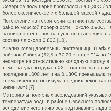
Северное полушарие прогрелось на 0,30С бо
более океаническое и с большей массой льда
Потепление на территории континентов состав
районе морской поверхности – около 0,80C. Т
разница потепления на суше по сравнению с 
составила около 0,80С [10].
Анализ колец древесины лиственницы (Larix si
районов Сибири (62,5 и 67,20 с. ш.) с 914 по 19
несмотря на относительно холодную погоду в 1
температура воздуха в XX столетии была сам
последние 1000 лет и на 0,130С превышала т
климатического оптимума средних веков («по
викингов») [7].
Материалы полярных исследований указывают
температура воды в районе Северного полюса
вследствие чего началось подтаивание льда с