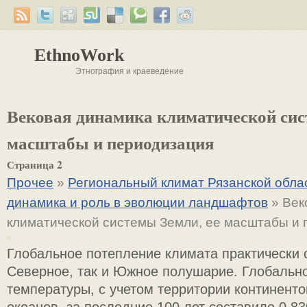
EthnoWork
Этнография и краеведение
Вековая динамика климатической сис
масштабы и периодизация
Страница 2
Прочее
»
Региональный климат Рязанской облас
динамика и роль в эволюции ландшафтов
» Век
климатической системы Земли, ее масштабы и 
Глобальное потепление климата практически 
Северное, так и Южное полушарие. Глобальн
температуры, с учетом территории континенто
океанов, за последние 100 лет составило 0,8