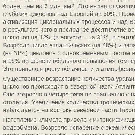
более, чем на 6 млн. км2. Это вызвало увели
глубоких циклонов над Европой на 50%. Прои
активизация циклональных процессов и над В
в результате чего в последнее десятилетие в
циклонов на 12% (в августе – на 31%, в сентя
Возросло число атлантических (на 48%) и зап
(на 31%) циклонов с одновременным ростом и
и 18% на фоне глобального повышения темпе
Это привело к росту облачности и атмосферны
Существенное возрастание количества ураган
циклонов происходит в северной части Атлант
Оно возросло в четыре раза по сравнению с 
столетия. Увеличение количества тропически
наблюдается на востоке северной части Тихог
Потепление климата привело к интенсификац
водообмена. Возросло испарение с океаничес