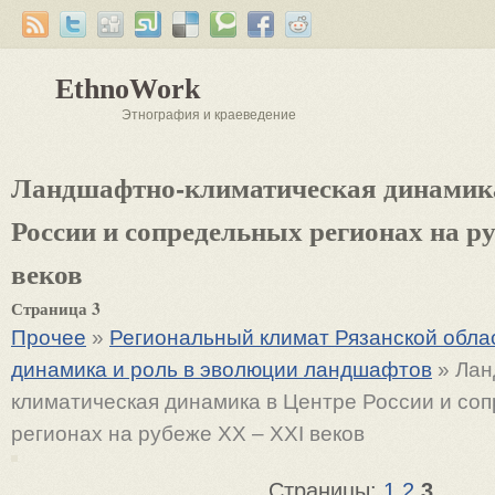
EthnoWork
Этнография и краеведение
Ландшафтно-климатическая динамика
России и сопредельных регионах на р
веков
Страница 3
Прочее
»
Региональный климат Рязанской облас
динамика и роль в эволюции ландшафтов
» Лан
климатическая динамика в Центре России и со
регионах на рубеже XX – XXI веков
Страницы:
1
2
3